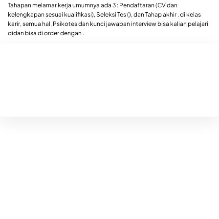
Tahapan melamar kerja umumnya ada 3 : Pendaftaran (CV dan
kelengkapan sesuai kualifikasi), Seleksi Tes (), dan Tahap akhir . di kelas
karir, semua hal, Psikotes dan kunci jawaban interview bisa kalian pelajari
didan bisa di order dengan .