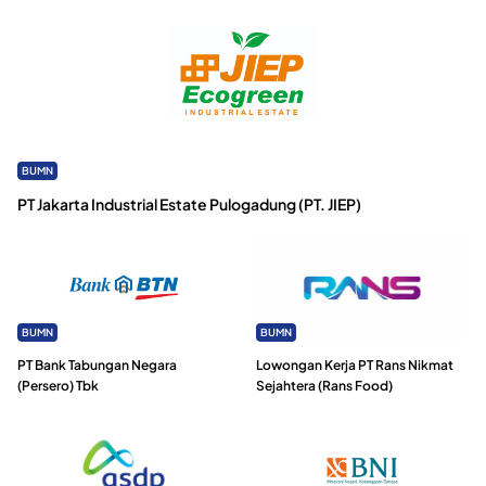
BUMN
PT Jakarta Industrial Estate Pulogadung (PT. JIEP)
BUMN
BUMN
PT Bank Tabungan Negara
Lowongan Kerja PT Rans Nikmat
(Persero) Tbk
Sejahtera (Rans Food)