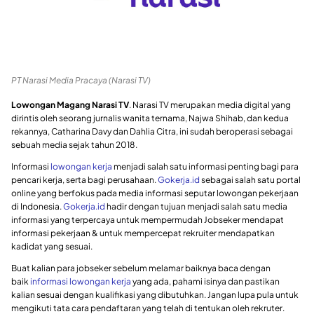
PT Narasi Media Pracaya (Narasi TV)
Lowongan Magang Narasi TV
. Narasi TV merupakan media digital yang
dirintis oleh seorang jurnalis wanita ternama, Najwa Shihab, dan kedua
rekannya, Catharina Davy dan Dahlia Citra, ini sudah beroperasi sebagai
sebuah media sejak tahun 2018.
Informasi
lowongan kerja
menjadi salah satu informasi penting bagi para
pencari kerja, serta bagi perusahaan.
Gokerja.id
sebagai salah satu portal
online yang berfokus pada media informasi seputar lowongan pekerjaan
di Indonesia.
Gokerja.id
hadir dengan tujuan menjadi salah satu media
informasi yang terpercaya untuk mempermudah Jobseker mendapat
informasi pekerjaan & untuk mempercepat rekruiter mendapatkan
kadidat yang sesuai.
Buat kalian para jobseker sebelum melamar baiknya baca dengan
baik
informasi lowongan kerja
yang ada, pahami isinya dan pastikan
kalian sesuai dengan kualifikasi yang dibutuhkan. Jangan lupa pula untuk
mengikuti tata cara pendaftaran yang telah di tentukan oleh rekruter.