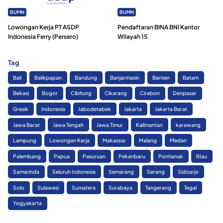
BUMN
BUMN
Lowongan Kerja PT ASDP
Pendaftaran BINA BNI Kantor
Indonesia Ferry (Persero)
Wilayah 15
Tag
Bali
Balikpapan
Bandung
Banjarmasin
Banten
Batam
Bekasi
Bogor
Cibitung
Cikarang
Cirebon
Denpasar
Gresik
Indonesia
Jabodetabek
Jakarta
Jakarta Barat
Jawa Barat
Jawa Tengah
Jawa Timur
Kalimantan
karawang
Lampung
Lowongan Kerja
Makassar
Malang
Medan
Palembang
Papua
Pasuruan
Pekanbaru
Pontianak
RIau
Samarinda
Seluruh Indonesia
Semarang
Serang
Sidoarjo
Solo
Sulawesi
Sumatera
Surabaya
Tangerang
Tegal
Yogyakarta