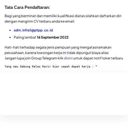
Tata Cara Pendaftaran:
Bagi yang berminat dan memiliki kualifikasi diatas silahkan daftarkan diri
dengan mengirim CV terbaru anda ke email:
sdm.infra1@ptpp.co.id
Paling lambat
16 September 2022
Hati-hati terhadap segala jenis penipuan yang mengatasnamakan
perusahaan, karena lowongan kerja ini tidak dipungut biaya alias
Jangan lupa join Group Telegram klik
disini
untuk dapat notif loker terbaru
Yang mau Gabung Kelas Karir biar cepat dapat kerja : 
"