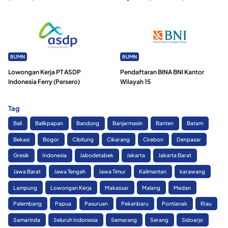
BUMN
BUMN
Lowongan Kerja PT ASDP
Pendaftaran BINA BNI Kantor
Indonesia Ferry (Persero)
Wilayah 15
Tag
Bali
Balikpapan
Bandung
Banjarmasin
Banten
Batam
Bekasi
Bogor
Cibitung
Cikarang
Cirebon
Denpasar
Gresik
Indonesia
Jabodetabek
Jakarta
Jakarta Barat
Jawa Barat
Jawa Tengah
Jawa Timur
Kalimantan
karawang
Lampung
Lowongan Kerja
Makassar
Malang
Medan
Palembang
Papua
Pasuruan
Pekanbaru
Pontianak
RIau
Samarinda
Seluruh Indonesia
Semarang
Serang
Sidoarjo