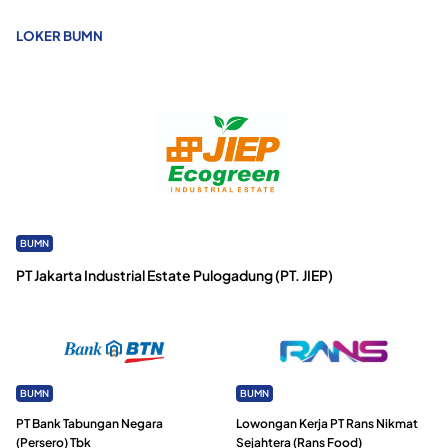
LOKER BUMN
BUMN
PT Jakarta Industrial Estate Pulogadung (PT. JIEP)
BUMN
BUMN
PT Bank Tabungan Negara
Lowongan Kerja PT Rans Nikmat
(Persero) Tbk
Sejahtera (Rans Food)