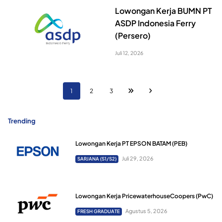
Lowongan Kerja BUMN PT
ASDP Indonesia Ferry
(Persero)
Juli 12, 2026
1
2
3
Trending
Lowongan Kerja PT EPSON BATAM (PEB)
Juli 29, 2026
SARJANA (S1/S2)
Lowongan Kerja PricewaterhouseCoopers (PwC)
Agustus 5, 2026
FRESH GRADUATE