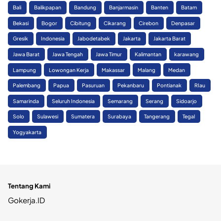
Bali
Balikpapan
Bandung
Banjarmasin
Banten
Batam
Bekasi
Bogor
Cibitung
Cikarang
Cirebon
Denpasar
Gresik
Indonesia
Jabodetabek
Jakarta
Jakarta Barat
Jawa Barat
Jawa Tengah
Jawa Timur
Kalimantan
karawang
Lampung
Lowongan Kerja
Makassar
Malang
Medan
Palembang
Papua
Pasuruan
Pekanbaru
Pontianak
RIau
Samarinda
Seluruh Indonesia
Semarang
Serang
Sidoarjo
Solo
Sulawesi
Sumatera
Surabaya
Tangerang
Tegal
Yogyakarta
Tentang Kami
Gokerja.ID