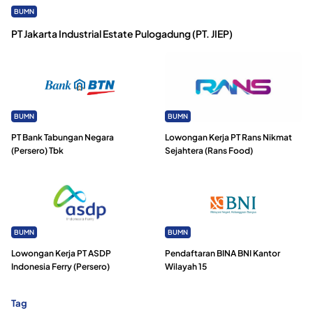
BUMN
PT Jakarta Industrial Estate Pulogadung (PT. JIEP)
BUMN
BUMN
PT Bank Tabungan Negara
Lowongan Kerja PT Rans Nikmat
(Persero) Tbk
Sejahtera (Rans Food)
BUMN
BUMN
Lowongan Kerja PT ASDP
Pendaftaran BINA BNI Kantor
Indonesia Ferry (Persero)
Wilayah 15
Tag