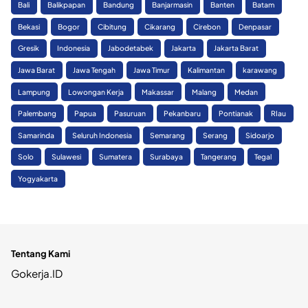
Bali
Balikpapan
Bandung
Banjarmasin
Banten
Batam
Bekasi
Bogor
Cibitung
Cikarang
Cirebon
Denpasar
Gresik
Indonesia
Jabodetabek
Jakarta
Jakarta Barat
Jawa Barat
Jawa Tengah
Jawa Timur
Kalimantan
karawang
Lampung
Lowongan Kerja
Makassar
Malang
Medan
Palembang
Papua
Pasuruan
Pekanbaru
Pontianak
RIau
Samarinda
Seluruh Indonesia
Semarang
Serang
Sidoarjo
Solo
Sulawesi
Sumatera
Surabaya
Tangerang
Tegal
Yogyakarta
Tentang Kami
Gokerja.ID