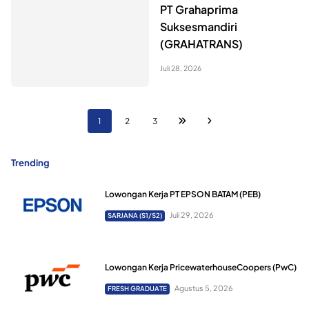
PT Grahaprima
Suksesmandiri
(GRAHATRANS)
Juli 28, 2026
1
2
3
Trending
Lowongan Kerja PT EPSON BATAM (PEB)
Juli 29, 2026
SARJANA (S1/S2)
Lowongan Kerja PricewaterhouseCoopers (PwC)
Agustus 5, 2026
FRESH GRADUATE