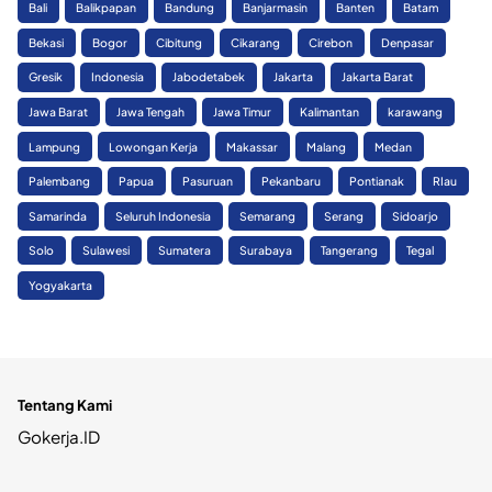
Bali
Balikpapan
Bandung
Banjarmasin
Banten
Batam
Bekasi
Bogor
Cibitung
Cikarang
Cirebon
Denpasar
Gresik
Indonesia
Jabodetabek
Jakarta
Jakarta Barat
Jawa Barat
Jawa Tengah
Jawa Timur
Kalimantan
karawang
Lampung
Lowongan Kerja
Makassar
Malang
Medan
Palembang
Papua
Pasuruan
Pekanbaru
Pontianak
RIau
Samarinda
Seluruh Indonesia
Semarang
Serang
Sidoarjo
Solo
Sulawesi
Sumatera
Surabaya
Tangerang
Tegal
Yogyakarta
Tentang Kami
Gokerja.ID