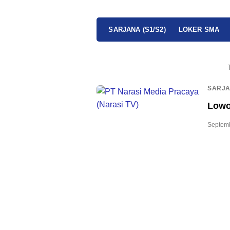
SARJANA (S1/S2)
LOKER SMA
SARJA
Lowo
Septemb