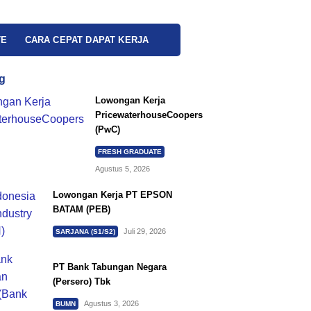
TE
CARA CEPAT DAPAT KERJA
g
Lowongan Kerja
PricewaterhouseCoopers
(PwC)
FRESH GRADUATE
Agustus 5, 2026
Lowongan Kerja PT EPSON
BATAM (PEB)
Juli 29, 2026
SARJANA (S1/S2)
PT Bank Tabungan Negara
(Persero) Tbk
Agustus 3, 2026
BUMN