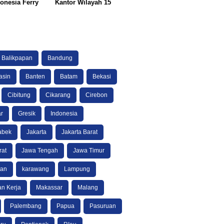
onesia Ferry
Kantor Wilayah 15
Balikpapan
Bandung
asin
Banten
Batam
Bekasi
Cibitung
Cikarang
Cirebon
r
Gresik
Indonesia
abek
Jakarta
Jakarta Barat
rat
Jawa Tengah
Jawa Timur
tan
karawang
Lampung
n Kerja
Makassar
Malang
Palembang
Papua
Pasuruan