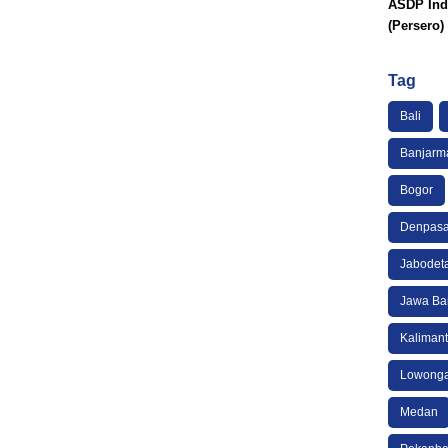
ASDP Ind
(Persero)
Tag
Bali
Banjarm
Bogor
Denpasa
Jabodet
Jawa Ba
Kaliman
Lowonga
Medan