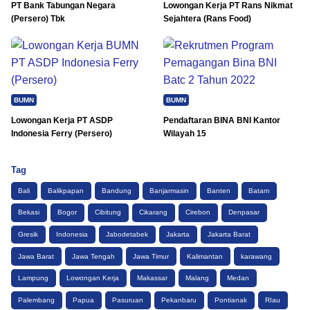
PT Bank Tabungan Negara
Lowongan Kerja PT Rans Nikmat
(Persero) Tbk
Sejahtera (Rans Food)
BUMN
BUMN
Lowongan Kerja PT ASDP
Pendaftaran BINA BNI Kantor
Indonesia Ferry (Persero)
Wilayah 15
Tag
Bali
Balikpapan
Bandung
Banjarmasin
Banten
Batam
Bekasi
Bogor
Cibitung
Cikarang
Cirebon
Denpasar
Gresik
Indonesia
Jabodetabek
Jakarta
Jakarta Barat
Jawa Barat
Jawa Tengah
Jawa Timur
Kalimantan
karawang
Lampung
Lowongan Kerja
Makassar
Malang
Medan
Palembang
Papua
Pasuruan
Pekanbaru
Pontianak
RIau