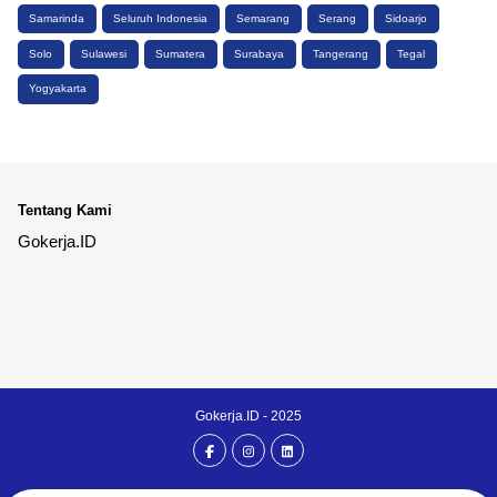
Samarinda
Seluruh Indonesia
Semarang
Serang
Sidoarjo
Solo
Sulawesi
Sumatera
Surabaya
Tangerang
Tegal
Yogyakarta
Tentang Kami
Gokerja.ID
Gokerja.ID - 2025