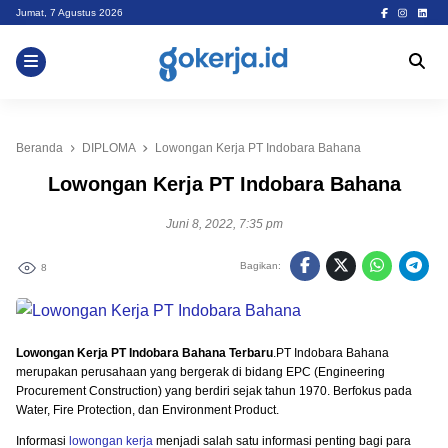
Skip
Jumat, 7 Agustus 2026
to
content
Beranda
DIPLOMA
Lowongan Kerja PT Indobara Bahana
Lowongan Kerja PT Indobara Bahana
Juni 8, 2022, 7:35 pm
Bagikan:
8
Lowongan Kerja PT Indobara Bahana Terbaru
.PT Indobara Bahana
merupakan perusahaan yang bergerak di bidang EPC (Engineering
Procurement Construction) yang berdiri sejak tahun 1970. Berfokus pada
Water, Fire Protection, dan Environment Product.
Informasi
lowongan kerja
menjadi salah satu informasi penting bagi para