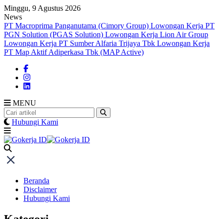
Skip
Minggu, 9 Agustus 2026
to
News
content
PT Macroprima Panganutama (Cimory Group)
Lowongan Kerja PT
PGN Solution (PGAS Solution)
Lowongan Kerja Lion Air Group
Lowongan Kerja PT Sumber Alfaria Trijaya Tbk
Lowongan Kerja
PT Map Aktif Adiperkasa Tbk (MAP Active)
MENU
Hubungi Kami
Beranda
Disclaimer
Hubungi Kami
Kategori