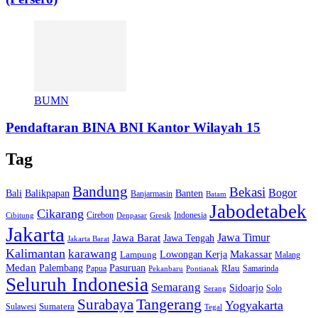
BUMN
Pendaftaran BINA BNI Kantor Wilayah 15
Tag
Bandung
Bekasi
Bogor
Bali
Balikpapan
Banten
Banjarmasin
Batam
Jabodetabek
Cikarang
Cirebon
Indonesia
Cibitung
Denpasar
Gresik
Jakarta
Jawa Barat
Jawa Timur
Jawa Tengah
Jakarta Barat
Kalimantan
karawang
Lowongan Kerja
Makassar
Lampung
Malang
Medan
Palembang
Pasuruan
RIau
Papua
Samarinda
Pekanbaru
Pontianak
Seluruh Indonesia
Semarang
Sidoarjo
Solo
Serang
Tangerang
Surabaya
Yogyakarta
Sumatera
Sulawesi
Tegal