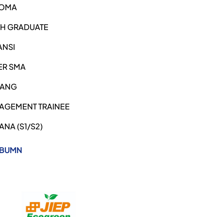
LOMA
SH GRADUATE
ANSI
ER SMA
ANG
AGEMENT TRAINEE
ANA (S1/S2)
 BUMN