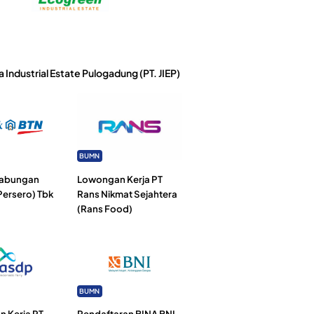
a Industrial Estate Pulogadung (PT. JIEP)
BUMN
Tabungan
Lowongan Kerja PT
Persero) Tbk
Rans Nikmat Sejahtera
(Rans Food)
BUMN
 Kerja PT
Pendaftaran BINA BNI