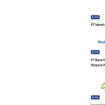
BUMN
PT Jakart
BUMN
PT Bank 
Negara (
BUMN
Lowongan