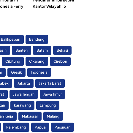
onesia Ferry
Kantor Wilayah 15
)
Balikpapan
Bandung
asin
Banten
Batam
Bekasi
Cibitung
Cikarang
Cirebon
ar
Gresik
Indonesia
tabek
Jakarta
Jakarta Barat
rat
Jawa Tengah
Jawa Timur
tan
karawang
Lampung
n Kerja
Makassar
Malang
Palembang
Papua
Pasuruan