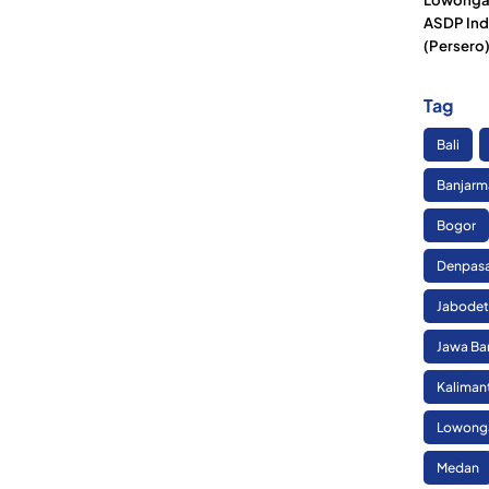
ASDP Ind
(Persero
Tag
Bali
Banjarm
Bogor
Denpas
Jabode
Jawa Ba
Kaliman
Lowonga
Medan