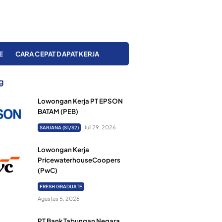
E
CARA CEPAT DAPAT KERJA
g
Lowongan Kerja PT EPSON
BATAM (PEB)
Juli 29, 2026
SARJANA (S1/S2)
Lowongan Kerja
PricewaterhouseCoopers
(PwC)
FRESH GRADUATE
Agustus 5, 2026
PT Bank Tabungan Negara