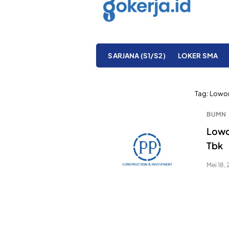
SARJANA (S1/S2)
LOKER SMA
Tag:
Lowon
BUMN
Lowo
Tbk
Mei 18,