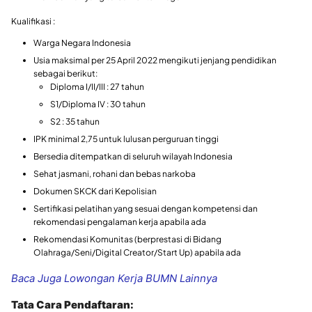
Kualifikasi :
Warga Negara Indonesia
Usia maksimal per 25 April 2022 mengikuti jenjang pendidikan
sebagai berikut:
Diploma I/II/III : 27 tahun
S1/Diploma IV : 30 tahun
S2 : 35 tahun
IPK minimal 2,75 untuk lulusan perguruan tinggi
Bersedia ditempatkan di seluruh wilayah Indonesia
Sehat jasmani, rohani dan bebas narkoba
Dokumen SKCK dari Kepolisian
Sertifikasi pelatihan yang sesuai dengan kompetensi dan
rekomendasi pengalaman kerja apabila ada
Rekomendasi Komunitas (berprestasi di Bidang
Olahraga/Seni/Digital Creator/Start Up) apabila ada
Baca Juga Lowongan Kerja BUMN Lainnya
Tata Cara Pendaftaran: