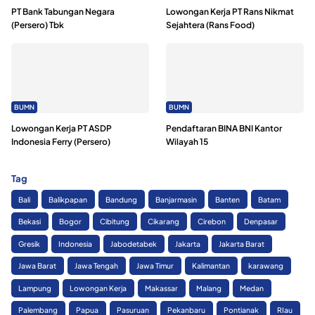
PT Bank Tabungan Negara
Lowongan Kerja PT Rans Nikmat
(Persero) Tbk
Sejahtera (Rans Food)
BUMN
BUMN
Lowongan Kerja PT ASDP
Pendaftaran BINA BNI Kantor
Indonesia Ferry (Persero)
Wilayah 15
Tag
Bali
Balikpapan
Bandung
Banjarmasin
Banten
Batam
Bekasi
Bogor
Cibitung
Cikarang
Cirebon
Denpasar
Gresik
Indonesia
Jabodetabek
Jakarta
Jakarta Barat
Jawa Barat
Jawa Tengah
Jawa Timur
Kalimantan
karawang
Lampung
Lowongan Kerja
Makassar
Malang
Medan
Palembang
Papua
Pasuruan
Pekanbaru
Pontianak
RIau