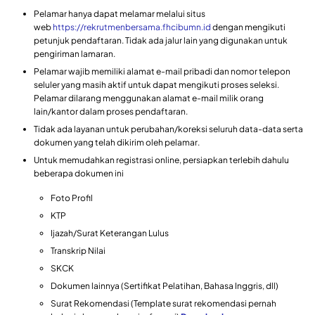
Pelamar hanya dapat melamar melalui situs
web
https://rekrutmenbersama.fhcibumn.id
dengan mengikuti
petunjuk pendaftaran. Tidak ada jalur lain yang digunakan untuk
pengiriman lamaran.
Pelamar wajib memiliki alamat e-mail pribadi dan nomor telepon
seluler yang masih aktif untuk dapat mengikuti proses seleksi.
Pelamar dilarang menggunakan alamat e-mail milik orang
lain/kantor dalam proses pendaftaran.
Tidak ada layanan untuk perubahan/koreksi seluruh data-data serta
dokumen yang telah dikirim oleh pelamar.
Untuk memudahkan registrasi online, persiapkan terlebih dahulu
beberapa dokumen ini
Foto Profil
KTP
Ijazah/Surat Keterangan Lulus
Transkrip Nilai
SKCK
Dokumen lainnya (Sertifikat Pelatihan, Bahasa Inggris, dll)
Surat Rekomendasi (Template surat rekomendasi pernah