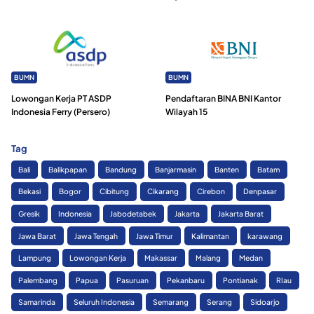
BUMN
BUMN
Lowongan Kerja PT ASDP
Pendaftaran BINA BNI Kantor
Indonesia Ferry (Persero)
Wilayah 15
Tag
Bali
Balikpapan
Bandung
Banjarmasin
Banten
Batam
Bekasi
Bogor
Cibitung
Cikarang
Cirebon
Denpasar
Gresik
Indonesia
Jabodetabek
Jakarta
Jakarta Barat
Jawa Barat
Jawa Tengah
Jawa Timur
Kalimantan
karawang
Lampung
Lowongan Kerja
Makassar
Malang
Medan
Palembang
Papua
Pasuruan
Pekanbaru
Pontianak
RIau
Samarinda
Seluruh Indonesia
Semarang
Serang
Sidoarjo