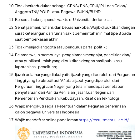
Tidak berkedudukan sebagai CPNS/ PNS, CPUI/ PUI dan Calon/
Anggota TNI/ POLRI, atau Pegawai BUMN/BUMD
Bersedia bekerja penuh waktu di Universitas Indonesia;
Sehat jasmani, rohani, dan bebas narkoba. Wajib dibuktikan dengan
surat keterangan dari rumah sakit pemerintah minimal tipe B pada
saat pemberkasan akhir
Tidak menjadi anggota atau pengurus partai politik;
Pelamar wajib mempunyai pengalaman mengajar, penelitian dan/
atau publikasi ilmiah yang dibuktikan dengan hasil publikasi/
laporan hasil penelitian;
Ijazah pelamar yang diakui yaitu ijazah yang diperoleh dari Perguruan
Tinggi yang terakreditasi “A” atau ijazah yang diperoleh dari
Perguruan Tinggi Luar Negeri yang telah mendapat penetapan
penyetaraan dari Panitia Penilaian Ijazah Luar Negeri dari
Kementerian Pendidikan, Kebudayaan, Riset dan Teknologi
Wajib mengikuti segala ketentuan dalam kegiatan penerimaan
calon pegawai Universitas Indonesia
Wajib mendaftar online pada laman
https://recruitment.ui.ac.id/