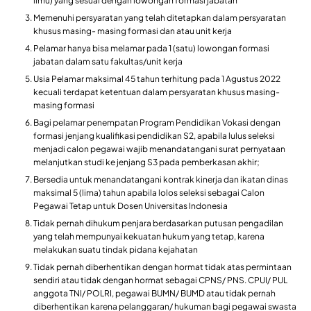
ilmu) yang sesuai dengan lowongan formasi jabatan
Memenuhi persyaratan yang telah ditetapkan dalam persyaratan
khusus masing- masing formasi dan atau unit kerja
Pelamar hanya bisa melamar pada 1 (satu) lowongan formasi
jabatan dalam satu fakultas/unit kerja
Usia Pelamar maksimal 45 tahun terhitung pada 1 Agustus 2022
kecuali terdapat ketentuan dalam persyaratan khusus masing-
masing formasi
Bagi pelamar penempatan Program Pendidikan Vokasi dengan
formasi jenjang kualifikasi pendidikan S2, apabila lulus seleksi
menjadi calon pegawai wajib menandatangani surat pernyataan
melanjutkan studi ke jenjang S3 pada pemberkasan akhir;
Bersedia untuk menandatangani kontrak kinerja dan ikatan dinas
maksimal 5 (lima) tahun apabila lolos seleksi sebagai Calon
Pegawai Tetap untuk Dosen Universitas Indonesia
Tidak pernah dihukum penjara berdasarkan putusan pengadilan
yang telah mempunyai kekuatan hukum yang tetap, karena
melakukan suatu tindak pidana kejahatan
Tidak pernah diberhentikan dengan hormat tidak atas permintaan
sendiri atau tidak dengan hormat sebagai CPNS/ PNS. CPUI/ PUL
anggota TNI/ POLRI, pegawai BUMN/ BUMD atau tidak pernah
diberhentikan karena pelanggaran/ hukuman bagi pegawai swasta