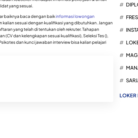
DIP
dat yang sesuai.
mar baiknya baca dengan baik
informasi lowongan
FRE
n kalian sesuai dengan kualifikasi yang dibutuhkan. Jangan
ftaran yang telah di tentukan oleh rekruter. Tahapan
INST
 (CV dan kelengkapan sesuai kualifikasi), Seleksi Tes (),
LOK
, Psikotes dan kunci jawaban interview bisa kalian pelajari
MAG
MAN
SARJ
LOKER