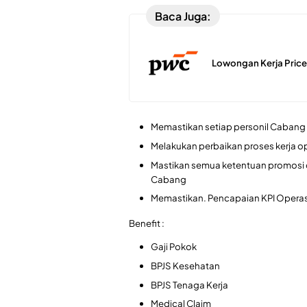
Baca Juga:
Lowongan Kerja Pri
Memastikan setiap personil Caban
Melakukan perbaikan proses kerja o
Mastikan semua ketentuan promosi d
Cabang
Memastikan. Pencapaian KPI Opera
Benefit :
Gaji Pokok
BPJS Kesehatan
BPJS Tenaga Kerja
Medical Claim