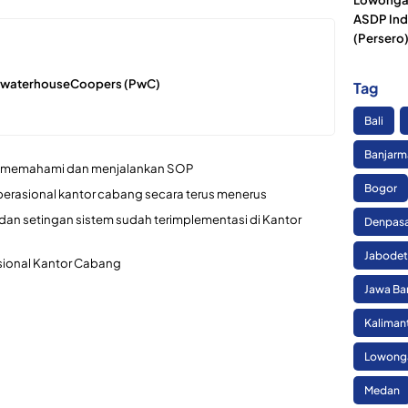
ASDP Ind
(Persero
cewaterhouseCoopers (PwC)
Tag
Bali
Banjarm
g memahami dan menjalankan SOP
Bogor
perasional kantor cabang secara terus menerus
an setingan sistem sudah terimplementasi di Kantor
Denpas
Jabode
sional Kantor Cabang
Jawa Ba
Kaliman
Lowonga
Medan