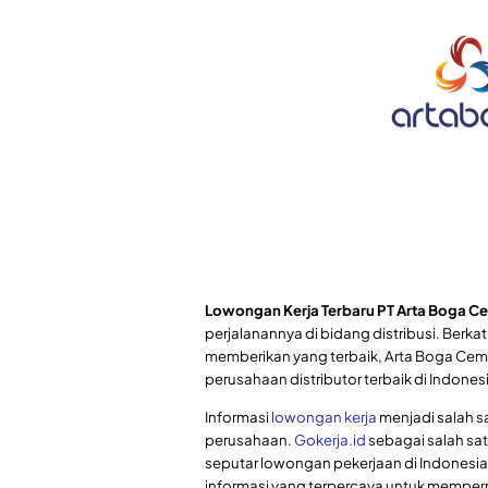
Lowongan Kerja Terbaru PT Arta Boga C
perjalanannya di bidang distribusi. Berka
memberikan yang terbaik, Arta Boga C
perusahaan distributor terbaik di Indones
Informasi
lowongan kerja
menjadi salah sa
perusahaan.
Gokerja.id
sebagai salah sat
seputar lowongan pekerjaan di Indonesia
informasi yang terpercaya untuk memper