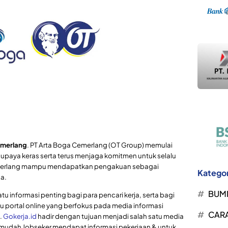
emerlang
. PT Arta Boga Cemerlang (OT Group) memulai
t upaya keras serta terus menjaga komitmen untuk selalu
emerlang mampu mendapatkan pengakuan sebagai
Kategor
ia.
BUM
tu informasi penting bagi para pencari kerja, serta bagi
u portal online yang berfokus pada media informasi
CARA
.
Gokerja.id
hadir dengan tujuan menjadi salah satu media
mudah Jobseker mendapat informasi pekerjaan & untuk