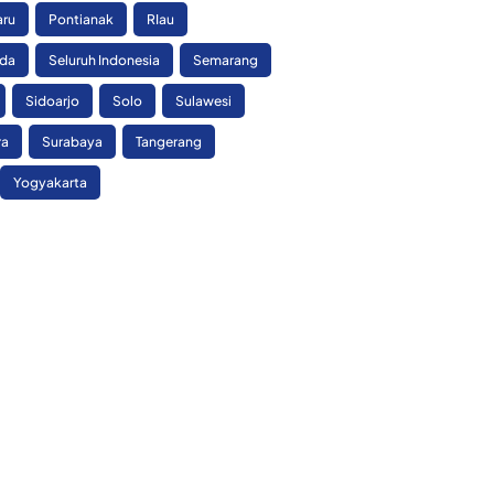
aru
Pontianak
RIau
nda
Seluruh Indonesia
Semarang
Sidoarjo
Solo
Sulawesi
ra
Surabaya
Tangerang
Yogyakarta