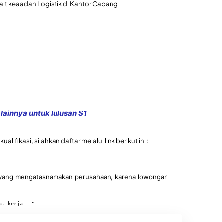
kait keaadan Logistik di Kantor Cabang
lainnya untuk lulusan S1
lifikasi, silahkan daftar melalui link berikut ini :
an yang mengatasnamakan perusahaan, karena lowongan
at kerja : 
"