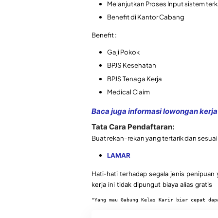
Melanjutkan Proses Input sistem ter
Benefit di Kantor Cabang
Benefit :
Gaji Pokok
BPJS Kesehatan
BPJS Tenaga Kerja
Medical Claim
Baca juga informasi lowongan kerja 
Tata Cara Pendaftaran:
Buat rekan-rekan yang tertarik dan sesuai kua
LAMAR
Hati-hati terhadap segala jenis penipu
kerja ini tidak dipungut biaya alias gratis
"Yang mau Gabung Kelas Karir biar cepat dap