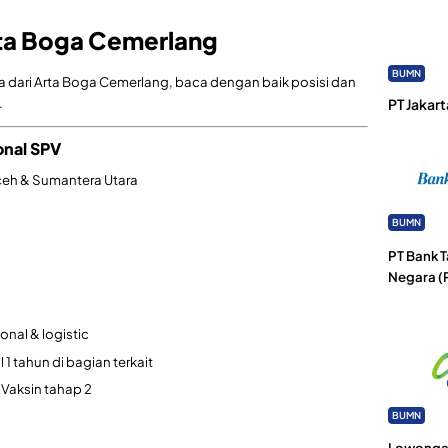
ta Boga Cemerlang
BUMN
rja dari Arta Boga Cemerlang, baca dengan baik posisi dan
.
PT Jakart
onal SPV
eh & Sumantera Utara
BUMN
PT Bank 
Negara (
nal & logistic
 tahun di bagian terkait
 Vaksin tahap 2
BUMN
Lowongan