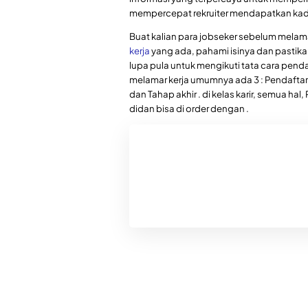
mempercepat rekruiter mendapatkan kadi
Buat kalian para jobseker sebelum mela
kerja
yang ada, pahami isinya dan pastika
lupa pula untuk mengikuti tata cara penda
melamar kerja umumnya ada 3 : Pendaftaran
dan Tahap akhir . di kelas karir, semua hal
didan bisa di order dengan .