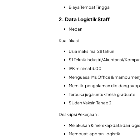
Biaya Tempat Tinggal
2. Data Logistik Staff
Medan
Kualifikasi :
Usia maksimal 28 tahun
S1 Teknik Industri/Akuntansi/Kompu
IPK minimal 3.00
Menguasai Ms Office & mampu meny
Memiliki pengalaman dibidang supply 
Terbuka juga untuk fresh graduate
SUdah Vaksin Tahap 2
Deskripsi Pekerjaan :
Melakukan & merekap data dari logi
Membuat laporan Logistik