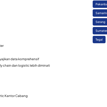
Pekanb
Samari
Serang
Sumate
Tegal
ter
ajikan data komprehensif
chain dan logistic lebih diminati
stic Kantor Cabang