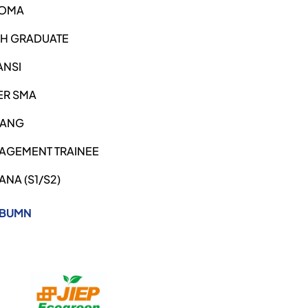
LOMA
SH GRADUATE
ANSI
ER SMA
ANG
AGEMENT TRAINEE
ANA (S1/S2)
 BUMN