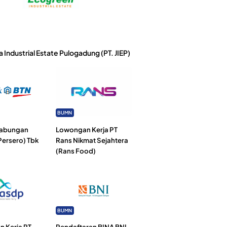
a Industrial Estate Pulogadung (PT. JIEP)
BUMN
Tabungan
Lowongan Kerja PT
Persero) Tbk
Rans Nikmat Sejahtera
(Rans Food)
BUMN
 Kerja PT
Pendaftaran BINA BNI