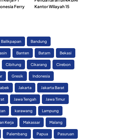
onesia Ferry
Kantor Wilayah 15
)
Balikpapan
Bandung
asin
Banten
Batam
Bekasi
Cibitung
Cikarang
Cirebon
ar
Gresik
Indonesia
tabek
Jakarta
Jakarta Barat
rat
Jawa Tengah
Jawa Timur
tan
karawang
Lampung
n Kerja
Makassar
Malang
Palembang
Papua
Pasuruan