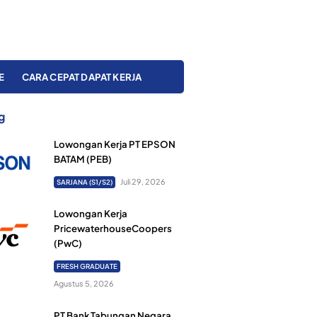
E
CARA CEPAT DAPAT KERJA
g
Lowongan Kerja PT EPSON
BATAM (PEB)
Juli 29, 2026
SARJANA (S1/S2)
Lowongan Kerja
PricewaterhouseCoopers
(PwC)
FRESH GRADUATE
Agustus 5, 2026
PT Bank Tabungan Negara