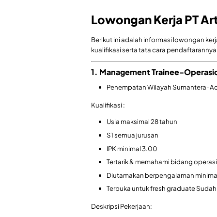
Lowongan Kerja PT Ar
Berikut ini adalah informasi lowongan ke
kualifikasi serta tata cara pendaftarannya
1. Management Trainee-Operasi
Penempatan Wilayah Sumantera-Ac
Kualifikasi :
Usia maksimal 28 tahun
S1 semua jurusan
IPK minimal 3.00
Tertarik & memahami bidang operasio
Diutamakan berpengalaman minimal 1
Terbuka untuk fresh graduate Sudah
Deskripsi Pekerjaan: