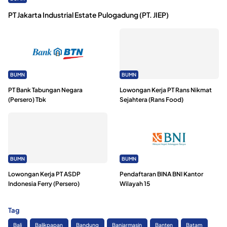
PT Jakarta Industrial Estate Pulogadung (PT. JIEP)
BUMN
BUMN
PT Bank Tabungan Negara
Lowongan Kerja PT Rans Nikmat
(Persero) Tbk
Sejahtera (Rans Food)
BUMN
BUMN
Lowongan Kerja PT ASDP
Pendaftaran BINA BNI Kantor
Indonesia Ferry (Persero)
Wilayah 15
Tag
Bali
Balikpapan
Bandung
Banjarmasin
Banten
Batam