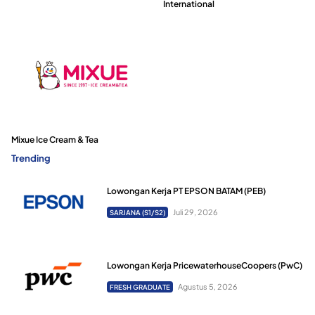
International
Mixue Ice Cream & Tea
Trending
Lowongan Kerja PT EPSON BATAM (PEB)
Juli 29, 2026
SARJANA (S1/S2)
Lowongan Kerja PricewaterhouseCoopers (PwC)
Agustus 5, 2026
FRESH GRADUATE