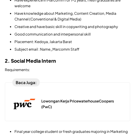
Have experience in Marcomm for 1-2 years, fresh graduates are
welcome
Have knowledge about Marketing, Content Creation, Media
Channel (Conventional & Digital Media)
Creative and have basic skill in copywriting and photography
Good communication and interpersonal skill
Placement: Kedoya, Jakarta Barat
Subject email : Name_Marcomm Staff
2. Social Media Intern
Requirements:
Baca Juga:
Lowongan Kerja PricewaterhouseCoopers
(PwC)
Final year college student or fresh graduates majoring in Marketing