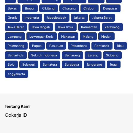
Bekasi
Bogor
Cibitung
Cikarang
Cirebon
Denpasar
Gresik
Indonesia
Jabodetabek
Jakarta
Jakarta Barat
Jawa Barat
Jawa Tengah
Jawa Timur
Kalimantan
karawang
Lampung
Lowongan Kerja
Makassar
Malang
Medan
Palembang
Papua
Pasuruan
Pekanbaru
Pontianak
RIau
Samarinda
Seluruh Indonesia
Semarang
Serang
Sidoarjo
Solo
Sulawesi
Sumatera
Surabaya
Tangerang
Tegal
Yogyakarta
Tentang Kami
Gokerja.ID