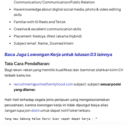
Communication/ Communication/Public Relation
Have knowledge about digital social media, photo & video editing
skills
Familiar with IG Reels and Tiktok
Creative & excellent communication skills
Placement: Kedoya, West Jakarta (Hybrid)
Subject email : Name_Sosmed Intern
Baca Juga Lowongan Kerja untuk lulusan D3 lainnya
Tata Cara Pendaftaran:
Bagi rekan-rekan yang memiliki kualifikasi dan berminat silahkan kirim
CV
terbaik kamu ke:
recruitment@unitedfamilyfood.com
subject: subject
sesuai posisi
yang dilamar.
Hati-hati terhadap segala jenis penipuan yang mengatasnamakan
perusahaan, karena lowongan kerja ini tidak dipungut biaya alias
Jangan lupa join
disini
untuk dapat notif loker terbaru
Yang mau Gabung Kelas Karir biar cepat dapat kerja : 
"