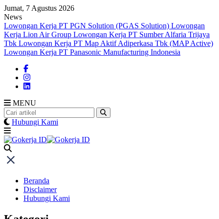
Skip
Jumat, 7 Agustus 2026
to
News
content
Lowongan Kerja PT PGN Solution (PGAS Solution)
Lowongan
Kerja Lion Air Group
Lowongan Kerja PT Sumber Alfaria Trijaya
Tbk
Lowongan Kerja PT Map Aktif Adiperkasa Tbk (MAP Active)
Lowongan Kerja PT Panasonic Manufacturing Indonesia
MENU
Hubungi Kami
Beranda
Disclaimer
Hubungi Kami
Kategori