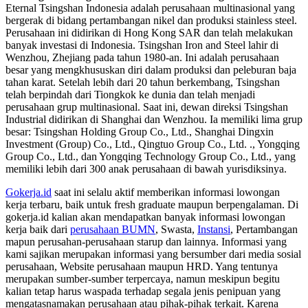
Eternal Tsingshan Indonesia adalah perusahaan multinasional yang
bergerak di bidang pertambangan nikel dan produksi stainless steel.
Perusahaan ini didirikan di Hong Kong SAR dan telah melakukan
banyak investasi di Indonesia. Tsingshan Iron and Steel lahir di
Wenzhou, Zhejiang pada tahun 1980-an. Ini adalah perusahaan
besar yang mengkhususkan diri dalam produksi dan peleburan baja
tahan karat. Setelah lebih dari 20 tahun berkembang, Tsingshan
telah berpindah dari Tiongkok ke dunia dan telah menjadi
perusahaan grup multinasional. Saat ini, dewan direksi Tsingshan
Industrial didirikan di Shanghai dan Wenzhou. Ia memiliki lima grup
besar: Tsingshan Holding Group Co., Ltd., Shanghai Dingxin
Investment (Group) Co., Ltd., Qingtuo Group Co., Ltd. ., Yongqing
Group Co., Ltd., dan Yongqing Technology Group Co., Ltd., yang
memiliki lebih dari 300 anak perusahaan di bawah yurisdiksinya.
Gokerja.id
saat ini selalu aktif memberikan informasi lowongan
kerja terbaru, baik untuk fresh graduate maupun berpengalaman. Di
gokerja.id kalian akan mendapatkan banyak informasi lowongan
kerja baik dari
perusahaan BUMN
, Swasta,
Instansi
, Pertambangan
mapun perusahan-perusahaan starup dan lainnya. Informasi yang
kami sajikan merupakan informasi yang bersumber dari media sosial
perusahaan, Website perusahaan maupun HRD. Yang tentunya
merupakan sumber-sumber terpercaya, namun meskipun begitu
kalian tetap harus waspada terhadap segala jenis penipuan yang
mengatasnamakan perusahaan atau pihak-pihak terkait. Karena