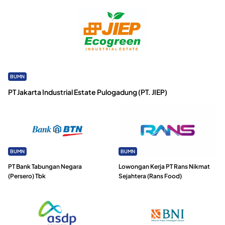
BUMN
PT Jakarta Industrial Estate Pulogadung (PT. JIEP)
BUMN
BUMN
PT Bank Tabungan Negara
Lowongan Kerja PT Rans Nikmat
(Persero) Tbk
Sejahtera (Rans Food)