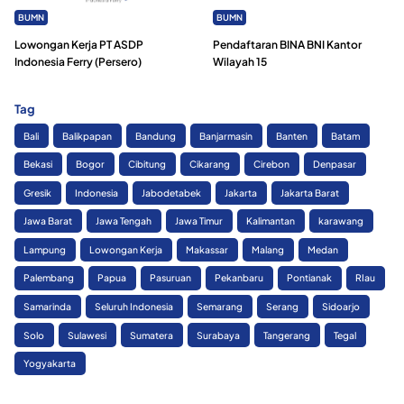
BUMN
BUMN
Lowongan Kerja PT ASDP
Pendaftaran BINA BNI Kantor
Indonesia Ferry (Persero)
Wilayah 15
Tag
Bali
Balikpapan
Bandung
Banjarmasin
Banten
Batam
Bekasi
Bogor
Cibitung
Cikarang
Cirebon
Denpasar
Gresik
Indonesia
Jabodetabek
Jakarta
Jakarta Barat
Jawa Barat
Jawa Tengah
Jawa Timur
Kalimantan
karawang
Lampung
Lowongan Kerja
Makassar
Malang
Medan
Palembang
Papua
Pasuruan
Pekanbaru
Pontianak
RIau
Samarinda
Seluruh Indonesia
Semarang
Serang
Sidoarjo
Solo
Sulawesi
Sumatera
Surabaya
Tangerang
Tegal
Yogyakarta