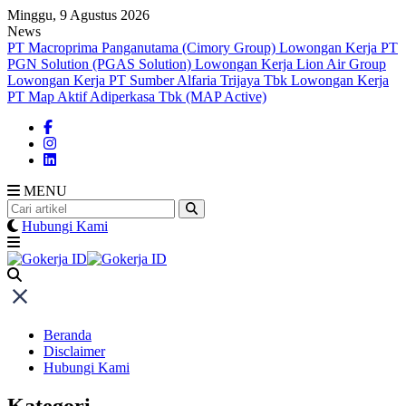
Skip
Minggu, 9 Agustus 2026
to
News
content
PT Macroprima Panganutama (Cimory Group)
Lowongan Kerja PT
PGN Solution (PGAS Solution)
Lowongan Kerja Lion Air Group
Lowongan Kerja PT Sumber Alfaria Trijaya Tbk
Lowongan Kerja
PT Map Aktif Adiperkasa Tbk (MAP Active)
MENU
Hubungi Kami
Beranda
Disclaimer
Hubungi Kami
Kategori