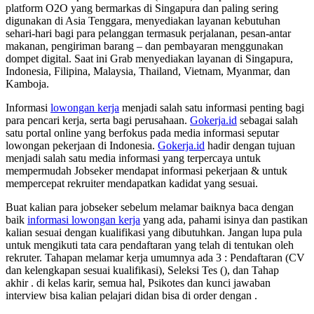
platform O2O yang bermarkas di Singapura dan paling sering
digunakan di Asia Tenggara, menyediakan layanan kebutuhan
sehari-hari bagi para pelanggan termasuk perjalanan, pesan-antar
makanan, pengiriman barang – dan pembayaran menggunakan
dompet digital. Saat ini Grab menyediakan layanan di Singapura,
Indonesia, Filipina, Malaysia, Thailand, Vietnam, Myanmar, dan
Kamboja.
Informasi
lowongan kerja
menjadi salah satu informasi penting bagi
para pencari kerja, serta bagi perusahaan.
Gokerja.id
sebagai salah
satu portal online yang berfokus pada media informasi seputar
lowongan pekerjaan di Indonesia.
Gokerja.id
hadir dengan tujuan
menjadi salah satu media informasi yang terpercaya untuk
mempermudah Jobseker mendapat informasi pekerjaan & untuk
mempercepat rekruiter mendapatkan kadidat yang sesuai.
Buat kalian para jobseker sebelum melamar baiknya baca dengan
baik
informasi lowongan kerja
yang ada, pahami isinya dan pastikan
kalian sesuai dengan kualifikasi yang dibutuhkan. Jangan lupa pula
untuk mengikuti tata cara pendaftaran yang telah di tentukan oleh
rekruter. Tahapan melamar kerja umumnya ada 3 : Pendaftaran (CV
dan kelengkapan sesuai kualifikasi), Seleksi Tes (), dan Tahap
akhir . di kelas karir, semua hal, Psikotes dan kunci jawaban
interview bisa kalian pelajari didan bisa di order dengan .