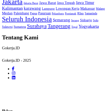
Jakarta
Jawa Barat
Jawa Timur
Jawa Tengah
Jakarta Barat
Kalimantan
karawang
Lowongan Kerja
Makassar
Lampung
Malang
Medan
Palembang
Pasuruan
RIau
Papua
Samarinda
Pekanbaru
Pontianak
Seluruh Indonesia
Semarang
Sidoarjo
Solo
Serang
Tangerang
Surabaya
Yogyakarta
Sumatera
Sulawesi
Tegal
Tentang Kami
Gokerja.ID
Gokerja.ID - 2025