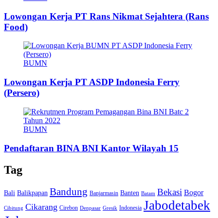
Lowongan Kerja PT Rans Nikmat Sejahtera (Rans
Food)
BUMN
Lowongan Kerja PT ASDP Indonesia Ferry
(Persero)
BUMN
Pendaftaran BINA BNI Kantor Wilayah 15
Tag
Bandung
Bekasi
Bogor
Bali
Balikpapan
Banten
Banjarmasin
Batam
Jabodetabek
Cikarang
Cirebon
Indonesia
Cibitung
Denpasar
Gresik