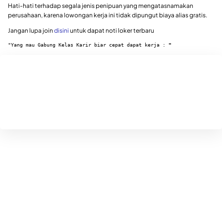
Hati-hati terhadap segala jenis penipuan yang mengatasnamakan
perusahaan, karena lowongan kerja ini tidak dipungut biaya alias gratis.
Jangan lupa join
disini
untuk dapat noti loker terbaru
"Yang mau Gabung Kelas Karir biar cepat dapat kerja : 
"