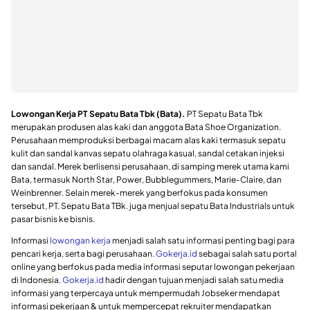
Lowongan Kerja PT Sepatu Bata Tbk (Bata).
PT Sepatu Bata Tbk
merupakan produsen alas kaki dan anggota Bata Shoe Organization.
Perusahaan memproduksi berbagai macam alas kaki termasuk sepatu
kulit dan sandal kanvas sepatu olahraga kasual, sandal cetakan injeksi
dan sandal. Merek berlisensi perusahaan, di samping merek utama kami
Bata, termasuk North Star, Power, Bubblegummers, Marie-Claire, dan
Weinbrenner. Selain merek-merek yang berfokus pada konsumen
tersebut, PT. Sepatu Bata TBk. juga menjual sepatu Bata Industrials untuk
pasar bisnis ke bisnis.
Informasi
lowongan kerja
menjadi salah satu informasi penting bagi para
pencari kerja, serta bagi perusahaan.
Gokerja.id
sebagai salah satu portal
online yang berfokus pada media informasi seputar lowongan pekerjaan
di Indonesia.
Gokerja.id
hadir dengan tujuan menjadi salah satu media
informasi yang terpercaya untuk mempermudah Jobseker mendapat
informasi pekerjaan & untuk mempercepat rekruiter mendapatkan