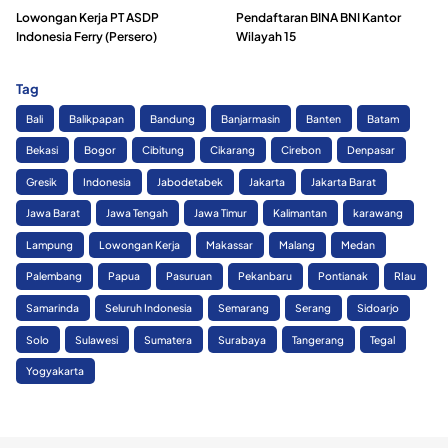
Lowongan Kerja PT ASDP
Pendaftaran BINA BNI Kantor
Indonesia Ferry (Persero)
Wilayah 15
Tag
Bali
Balikpapan
Bandung
Banjarmasin
Banten
Batam
Bekasi
Bogor
Cibitung
Cikarang
Cirebon
Denpasar
Gresik
Indonesia
Jabodetabek
Jakarta
Jakarta Barat
Jawa Barat
Jawa Tengah
Jawa Timur
Kalimantan
karawang
Lampung
Lowongan Kerja
Makassar
Malang
Medan
Palembang
Papua
Pasuruan
Pekanbaru
Pontianak
RIau
Samarinda
Seluruh Indonesia
Semarang
Serang
Sidoarjo
Solo
Sulawesi
Sumatera
Surabaya
Tangerang
Tegal
Yogyakarta