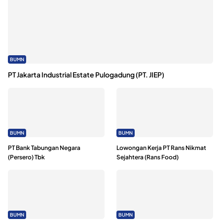
BUMN
PT Jakarta Industrial Estate Pulogadung (PT. JIEP)
BUMN
BUMN
PT Bank Tabungan Negara
Lowongan Kerja PT Rans Nikmat
(Persero) Tbk
Sejahtera (Rans Food)
BUMN
BUMN