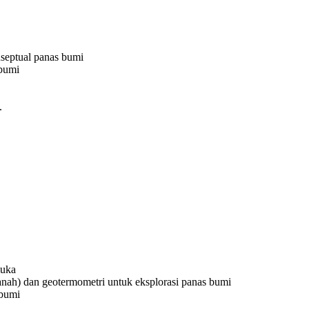
septual panas bumi
 bumi
.
muka
anah) dan geotermometri untuk eksplorasi panas bumi
 bumi