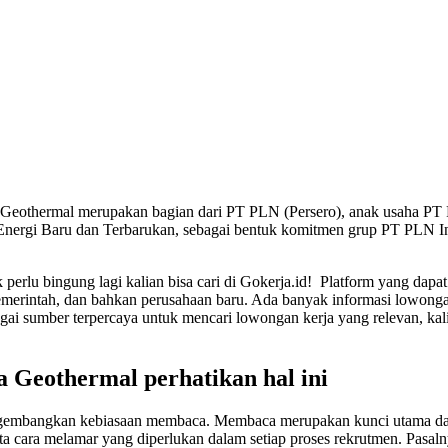
Geothermal merupakan bagian dari PT PLN (Persero), anak usaha P
ergi Baru dan Terbarukan, sebagai bentuk komitmen grup PT PLN Ind
k perlu bingung lagi kalian bisa cari di Gokerja.id! Platform yang dap
emerintah, dan bahkan perusahaan baru. Ada banyak informasi lowonga
gai sumber terpercaya untuk mencari lowongan kerja yang relevan, kal
 Geothermal perhatikan hal ini
mengembangkan kebiasaan membaca. Membaca merupakan kunci utama dal
tata cara melamar yang diperlukan dalam setiap proses rekrutmen. Pasal