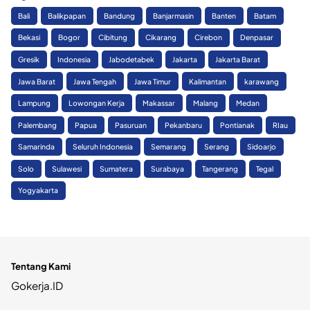
Bali
Balikpapan
Bandung
Banjarmasin
Banten
Batam
Bekasi
Bogor
Cibitung
Cikarang
Cirebon
Denpasar
Gresik
Indonesia
Jabodetabek
Jakarta
Jakarta Barat
Jawa Barat
Jawa Tengah
Jawa Timur
Kalimantan
karawang
Lampung
Lowongan Kerja
Makassar
Malang
Medan
Palembang
Papua
Pasuruan
Pekanbaru
Pontianak
RIau
Samarinda
Seluruh Indonesia
Semarang
Serang
Sidoarjo
Solo
Sulawesi
Sumatera
Surabaya
Tangerang
Tegal
Yogyakarta
Tentang Kami
Gokerja.ID