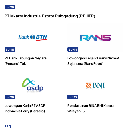
BUMN
PT Jakarta Industrial Estate Pulogadung (PT. JIEP)
BUMN
BUMN
PT Bank Tabungan Negara
Lowongan Kerja PT Rans Nikmat
(Persero) Tbk
Sejahtera (Rans Food)
BUMN
BUMN
Lowongan Kerja PT ASDP
Pendaftaran BINA BNI Kantor
Indonesia Ferry (Persero)
Wilayah 15
Tag