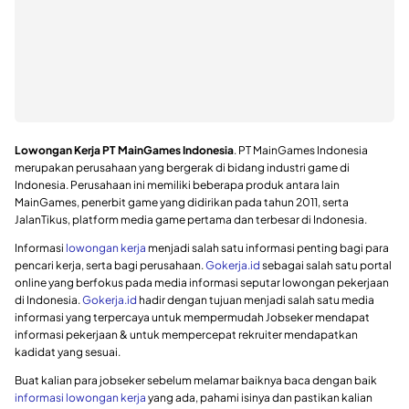
Lowongan Kerja PT MainGames Indonesia
. PT MainGames Indonesia
merupakan perusahaan yang bergerak di bidang industri game di
Indonesia. Perusahaan ini memiliki beberapa produk antara lain
MainGames, penerbit game yang didirikan pada tahun 2011, serta
JalanTikus, platform media game pertama dan terbesar di Indonesia.
Informasi
lowongan kerja
menjadi salah satu informasi penting bagi para
pencari kerja, serta bagi perusahaan.
Gokerja.id
sebagai salah satu portal
online yang berfokus pada media informasi seputar lowongan pekerjaan
di Indonesia.
Gokerja.id
hadir dengan tujuan menjadi salah satu media
informasi yang terpercaya untuk mempermudah Jobseker mendapat
informasi pekerjaan & untuk mempercepat rekruiter mendapatkan
kadidat yang sesuai.
Buat kalian para jobseker sebelum melamar baiknya baca dengan baik
informasi lowongan kerja
yang ada, pahami isinya dan pastikan kalian