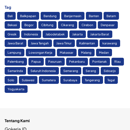
Tag
Bali
Balikpapan
Bandung
Banjarmasin
Banten
Batam
Bekasi
Bogor
Cibitung
Cikarang
Cirebon
Denpasar
Gresik
Indonesia
Jabodetabek
Jakarta
Jakarta Barat
Jawa Barat
Jawa Tengah
Jawa Timur
Kalimantan
karawang
Lampung
Lowongan Kerja
Makassar
Malang
Medan
Palembang
Papua
Pasuruan
Pekanbaru
Pontianak
RIau
Samarinda
Seluruh Indonesia
Semarang
Serang
Sidoarjo
Solo
Sulawesi
Sumatera
Surabaya
Tangerang
Tegal
Yogyakarta
Tentang Kami
Gokerja.ID