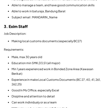
Able to manage a team, and have good communication skills
Able to work in baturaja, Bandung Barat
Subject email : MANDARIN_Name
3. Exim Staff
Job Description:
Making local customs documents (especially BC27)
Requirements:
Male, max 30 years old
Education min SMK,D3,S1 (all major)
Min 1 years experienced work in Bonded Zone Area (Kawasan
Berikat)
Experience in make Local Customs Documents (BC 27, 40, 41, 261,
262,25)
Good In Ms Office, especially Excel
Disipline and attention to detail
Can work individualy or as a team