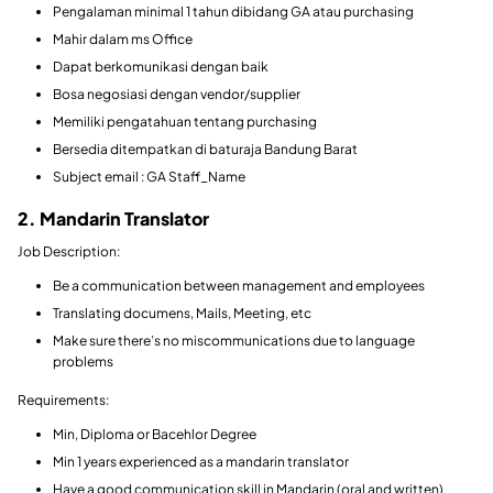
Pengalaman minimal 1 tahun dibidang GA atau purchasing
Mahir dalam ms Office
Dapat berkomunikasi dengan baik
Bosa negosiasi dengan vendor/supplier
Memiliki pengatahuan tentang purchasing
Bersedia ditempatkan di baturaja Bandung Barat
Subject email : GA Staff_Name
2. Mandarin Translator
Job Description:
Be a communication between management and employees
Translating documens, Mails, Meeting, etc
Make sure there’s no miscommunications due to language
problems
Requirements:
Min, Diploma or Bacehlor Degree
Min 1 years experienced as a mandarin translator
Have a good communication skill in Mandarin (oral and written)