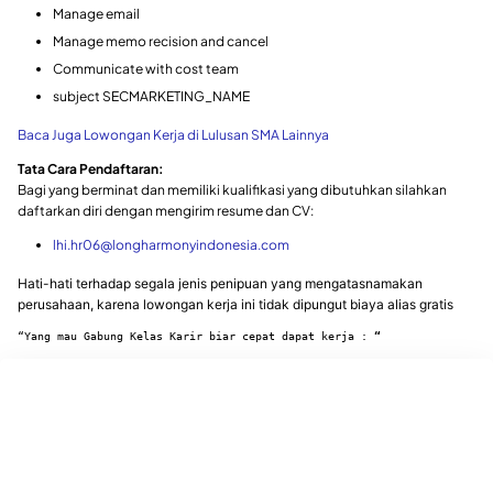
Manage email
Manage memo recision and cancel
Communicate with cost team
subject SECMARKETING_NAME
Baca Juga Lowongan Kerja di Lulusan SMA Lainnya
Tata Cara Pendaftaran:
Bagi yang berminat dan memiliki kualifikasi yang dibutuhkan silahkan
daftarkan diri dengan mengirim resume dan CV:
lhi.hr06@longharmonyindonesia.com
Hati-hati terhadap segala jenis penipuan yang mengatasnamakan
perusahaan, karena lowongan kerja ini tidak dipungut biaya alias gratis
“Yang mau Gabung Kelas Karir biar cepat dapat kerja : 
“