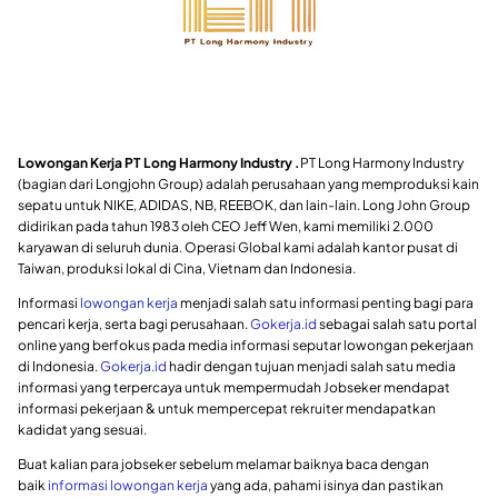
Lowongan Kerja PT Long Harmony Industry .
PT Long Harmony Industry
(bagian dari Longjohn Group) adalah perusahaan yang memproduksi kain
sepatu untuk NIKE, ADIDAS, NB, REEBOK, dan lain-lain. Long John Group
didirikan pada tahun 1983 oleh CEO Jeff Wen, kami memiliki 2.000
karyawan di seluruh dunia. Operasi Global kami adalah kantor pusat di
Taiwan, produksi lokal di Cina, Vietnam dan Indonesia.
Informasi
lowongan kerja
menjadi salah satu informasi penting bagi para
pencari kerja, serta bagi perusahaan.
Gokerja.id
sebagai salah satu portal
online yang berfokus pada media informasi seputar lowongan pekerjaan
di Indonesia.
Gokerja.id
hadir dengan tujuan menjadi salah satu media
informasi yang terpercaya untuk mempermudah Jobseker mendapat
informasi pekerjaan & untuk mempercepat rekruiter mendapatkan
kadidat yang sesuai.
Buat kalian para jobseker sebelum melamar baiknya baca dengan
baik
informasi lowongan kerja
yang ada, pahami isinya dan pastikan