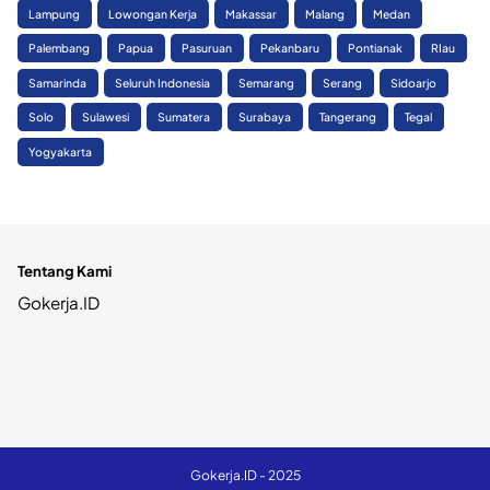
Lampung
Lowongan Kerja
Makassar
Malang
Medan
Palembang
Papua
Pasuruan
Pekanbaru
Pontianak
RIau
Samarinda
Seluruh Indonesia
Semarang
Serang
Sidoarjo
Solo
Sulawesi
Sumatera
Surabaya
Tangerang
Tegal
Yogyakarta
Tentang Kami
Gokerja.ID
Gokerja.ID - 2025