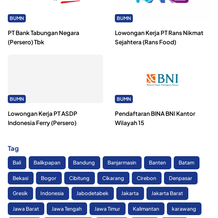
BUMN
BUMN
PT Bank Tabungan Negara
Lowongan Kerja PT Rans Nikmat
(Persero) Tbk
Sejahtera (Rans Food)
BUMN
BUMN
Lowongan Kerja PT ASDP
Pendaftaran BINA BNI Kantor
Indonesia Ferry (Persero)
Wilayah 15
Tag
Bali
Balikpapan
Bandung
Banjarmasin
Banten
Batam
Bekasi
Bogor
Cibitung
Cikarang
Cirebon
Denpasar
Gresik
Indonesia
Jabodetabek
Jakarta
Jakarta Barat
Jawa Barat
Jawa Tengah
Jawa Timur
Kalimantan
karawang