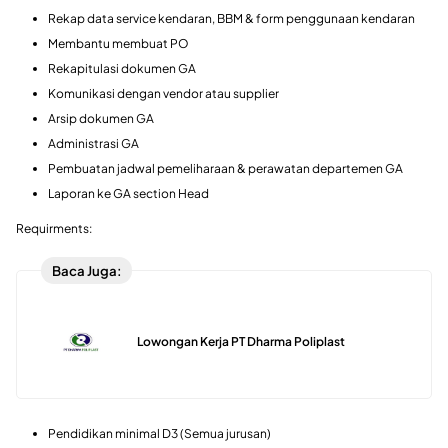
Rekap data service kendaran, BBM & form penggunaan kendaran
Membantu membuat PO
Rekapitulasi dokumen GA
Komunikasi dengan vendor atau supplier
Arsip dokumen GA
Administrasi GA
Pembuatan jadwal pemeliharaan & perawatan departemen GA
Laporan ke GA section Head
Requirments:
Baca Juga:
Lowongan Kerja PT Dharma Poliplast
Pendidikan minimal D3 (Semua jurusan)