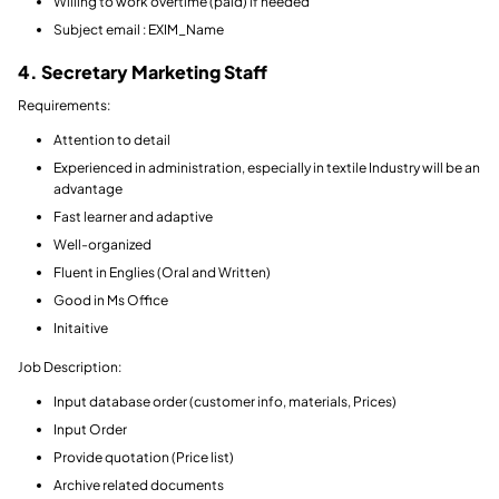
Willing to work overtime (paid) if needed
Subject email : EXIM_Name
4. Secretary Marketing Staff
Requirements:
Attention to detail
Experienced in administration, especially in textile Industry will be an
advantage
Fast learner and adaptive
Well-organized
Fluent in Englies (Oral and Written)
Good in Ms Office
Initaitive
Job Description:
Input database order (customer info, materials, Prices)
Input Order
Provide quotation (Price list)
Archive related documents