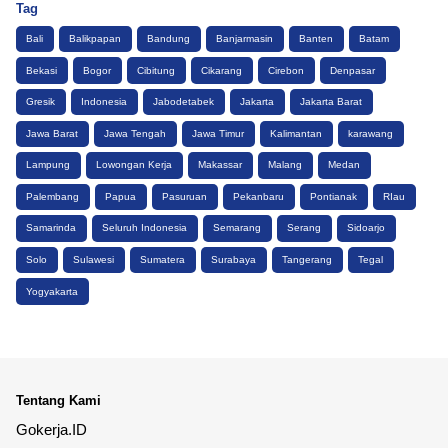
Tag
Bali
Balikpapan
Bandung
Banjarmasin
Banten
Batam
Bekasi
Bogor
Cibitung
Cikarang
Cirebon
Denpasar
Gresik
Indonesia
Jabodetabek
Jakarta
Jakarta Barat
Jawa Barat
Jawa Tengah
Jawa Timur
Kalimantan
karawang
Lampung
Lowongan Kerja
Makassar
Malang
Medan
Palembang
Papua
Pasuruan
Pekanbaru
Pontianak
RIau
Samarinda
Seluruh Indonesia
Semarang
Serang
Sidoarjo
Solo
Sulawesi
Sumatera
Surabaya
Tangerang
Tegal
Yogyakarta
Tentang Kami
Gokerja.ID