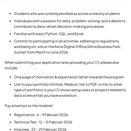
Students who are currently enrolled as active university students
Individuals with a passion for data, problem-solving, and a desire to
contribute to data-driven decision-making processes.
Familiar with basic Python, SQL, and Excel.
Commit to participating in all activities, adhering to regulations,
and being on-site at the Astra Digital Office (Altira Business Park,
Sunter) from March to June 2026.
When submitting your application and uploading your CV, please also
include:
One page of motivation & expectation letter towards the program
Link to your portfolio (GitHub, Medium, link to PDF. or link to other
type of portfolio) in your CV showcasing tasks or projects related to
data science that you have worked on.
Pay attention to the timeline!
Registration : 6 – 9 Februari 2026
Technical Test : 12 – 13 Februari 2026
Interview : 23 – 25 Februari 2026