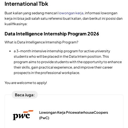
International Tbk
Buat kalian yang sedang mencari
lowongan kerja
, informasi lowongan
kerja ini bisa jadi salah satu referensi buat kalian, dan berikut ini posisi dan
kualifikasinya:
Data Intelligence Internship Program 2026
What is Data Intelligence Internship Program?
a 3-month intensive internship program for active university
students who will be placed in the Data Intern position. This
program aims to provide students with the opportunity to enhance
their skills, gain practical experience, and improve their career
prospects in the professional workplace.
You are welcome to apply!
Baca Juga:
Lowongan Kerja PricewaterhouseCoopers
(PwC)