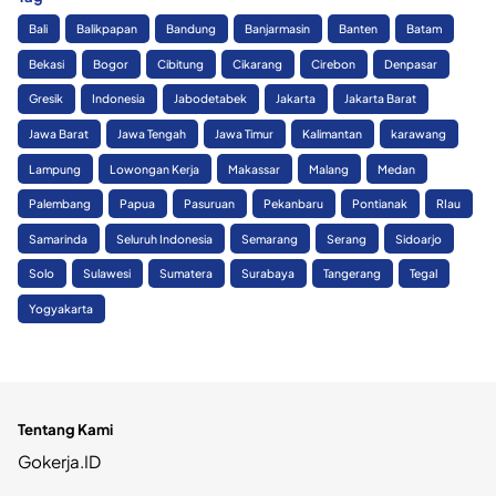
Bali
Balikpapan
Bandung
Banjarmasin
Banten
Batam
Bekasi
Bogor
Cibitung
Cikarang
Cirebon
Denpasar
Gresik
Indonesia
Jabodetabek
Jakarta
Jakarta Barat
Jawa Barat
Jawa Tengah
Jawa Timur
Kalimantan
karawang
Lampung
Lowongan Kerja
Makassar
Malang
Medan
Palembang
Papua
Pasuruan
Pekanbaru
Pontianak
RIau
Samarinda
Seluruh Indonesia
Semarang
Serang
Sidoarjo
Solo
Sulawesi
Sumatera
Surabaya
Tangerang
Tegal
Yogyakarta
Tentang Kami
Gokerja.ID