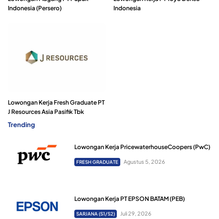
Indonesia (Persero)
Indonesia
Lowongan Kerja Fresh Graduate PT
J Resources Asia Pasifik Tbk
Trending
Lowongan Kerja PricewaterhouseCoopers (PwC)
Agustus 5, 2026
FRESH GRADUATE
Lowongan Kerja PT EPSON BATAM (PEB)
Juli 29, 2026
SARJANA (S1/S2)