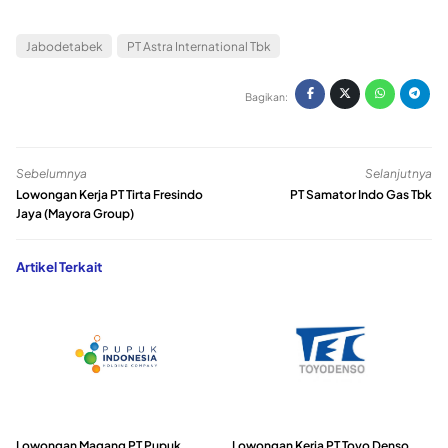
Jabodetabek
PT Astra International Tbk
Bagikan:
Sebelumnya
Selanjutnya
Lowongan Kerja PT Tirta Fresindo
PT Samator Indo Gas Tbk
Jaya (Mayora Group)
Artikel Terkait
Lowongan Magang PT Pupuk
Lowongan Kerja PT Toyo Denso