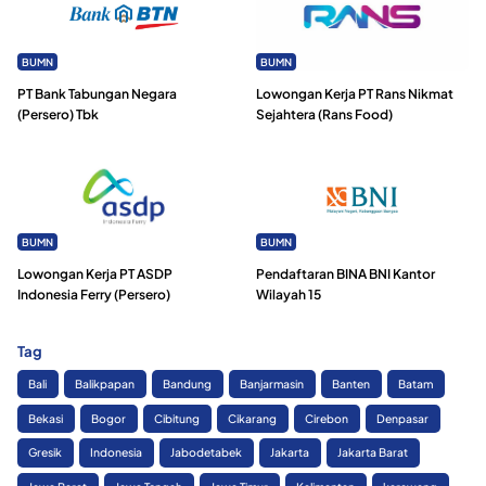
BUMN
BUMN
PT Bank Tabungan Negara
Lowongan Kerja PT Rans Nikmat
(Persero) Tbk
Sejahtera (Rans Food)
BUMN
BUMN
Lowongan Kerja PT ASDP
Pendaftaran BINA BNI Kantor
Indonesia Ferry (Persero)
Wilayah 15
Tag
Bali
Balikpapan
Bandung
Banjarmasin
Banten
Batam
Bekasi
Bogor
Cibitung
Cikarang
Cirebon
Denpasar
Gresik
Indonesia
Jabodetabek
Jakarta
Jakarta Barat