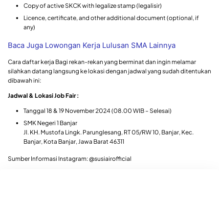
Copy of active SKCK with legalize stamp (legalisir)
Licence, certificate, and other additional document (optional, if
any)
Baca Juga Lowongan Kerja Lulusan SMA Lainnya
Cara daftar kerja Bagi rekan-rekan yang berminat dan ingin melamar
silahkan datang langsung ke lokasi dengan jadwal yang sudah ditentukan
dibawah ini:
Jadwal & Lokasi Job Fair :
Tanggal 18 & 19 November 2024 (08.00 WIB – Selesai)
SMK Negeri 1 Banjar
Jl. KH. Mustofa Lingk. Parunglesang, RT 05/RW 10, Banjar, Kec.
Banjar, Kota Banjar, Jawa Barat 46311
Sumber Informasi Instagram: @susiairofficial