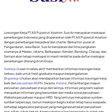
Lowongan Kerja PT ASI Pujiastuti Aviation. Susi Air merupakan maskapai
penerbangan Indonesia yang dioperasikan oleh PT ASI Pujiastuti Aviation
dengan penerbangan berjadwal dan charter. Berkantor-pusat di
Pangandaran, Jawa Barat, Susi Air beroperasi dari lima pangkalan
utamanya di Medan, Jakarta, Balikpapan, Kendari, Bandung, Cilacap, dan
Sentani akan tetapi maskapai ini masih terdaftar pada daftar maskapai
penerbangan dilarang di Uni Eropa.
Gokerja.id
saat ini selalu aktif memberikan informasi lowongan kerja
terbaru, baik untuk fresh graduate maupun berpengalaman.
Di
gokerja.id
kalian akan mendapatkan banyak informasi lowongan kerja
baik dari
perusahaan BUMN
, Swasta,
Instansi
, Pertambangan mapun
perusahan-perusahaan starup dan lainnya. Informasi yang kami sajikan
merupakan informasi yang bersumber dari media sosial perusahaan,
Website perusahaan maupun HRD. Yang tentunya merupakan sumber-
sumber terpercaya, namun meskipun begitu kalian tetap harus waspada
terhadap segala jenis penipuan yang mengatasnamakan perusahaan
atau pihak-pihak terkait. Karena sejatinya lowongan kerja itu tidak ada