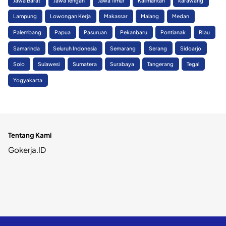
Jawa Barat
Jawa Tengah
Jawa Timur
Kalimantan
karawang
Lampung
Lowongan Kerja
Makassar
Malang
Medan
Palembang
Papua
Pasuruan
Pekanbaru
Pontianak
RIau
Samarinda
Seluruh Indonesia
Semarang
Serang
Sidoarjo
Solo
Sulawesi
Sumatera
Surabaya
Tangerang
Tegal
Yogyakarta
Tentang Kami
Gokerja.ID