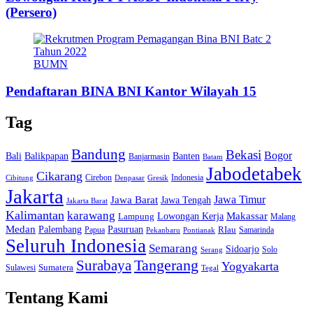
(Persero)
BUMN
Pendaftaran BINA BNI Kantor Wilayah 15
Tag
Bandung
Bekasi
Bogor
Bali
Balikpapan
Banten
Banjarmasin
Batam
Jabodetabek
Cikarang
Cirebon
Indonesia
Cibitung
Denpasar
Gresik
Jakarta
Jawa Barat
Jawa Timur
Jawa Tengah
Jakarta Barat
Kalimantan
karawang
Lowongan Kerja
Makassar
Lampung
Malang
Medan
Palembang
Pasuruan
RIau
Papua
Samarinda
Pekanbaru
Pontianak
Seluruh Indonesia
Semarang
Sidoarjo
Solo
Serang
Tangerang
Surabaya
Yogyakarta
Sumatera
Sulawesi
Tegal
Tentang Kami