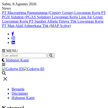
Skip
Sabtu, 8 Agustus 2026
to
News
content
PT Macroprima Panganutama (Cimory Group)
Lowongan Kerja PT
PGN Solution (PGAS Solution)
Lowongan Kerja Lion Air Group
Lowongan Kerja PT Sumber Alfaria Trijaya Tbk
Lowongan Kerja
PT Map Aktif Adiperkasa Tbk (MAP Active)
MENU
Hubungi Kami
Beranda
Disclaimer
Hubungi Kami
Kategori