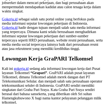
jobseeker dalam mencari pekerjaan, dan bagi perusahaan akan
mempermudah mendapatkan kadidat atau calon tenaga kerja dalam
waktu singkat.
Gokerja.id
sebagai salah satu portal online yang berfokus pada
media informasi seputar lowongan pekerjaan di Indonesia.
Gokerja.id
hadir dengan tujuan menjadi salah satu media informasi
yang terpercaya. Dimana kami selalu berusahaan menghadirkan
informasi seputar lowongan pekerjaan dari sumber-sumber
terpercaya seperti HRD perusahaan, website resmi perusahaan, serta
media media social terpercaya lainnya baik dari perusahaan resmi
atau jasa rekrutment yang memiliki kredibiltas tinggi.
Lowongan Kerja GraPARI Telkomsel
Kali ini
gokerja.id
sedang ada informasi lowongan kerja dari Pusat
layanan Telkomsel
“Grapari”
. GraPARI adalah pusat layanan
Telkomsel, dimana Telkomsel adalah merek dangan dari PT
Telekomunikasi Selular. dan menjadi salah satu perusahaan operator
telekomunikasi seluler di Indonesia. GraPARI sendiri memiliki
singkatan dari Graha Pari Sraya. Kata Graha Pari Sraya sendiri
berasal dari bahasa sansekerta, yang diberikan oleh Sri sultan
Hamengkubuwono X bagi nama kantor pelayanan pelanggan milik
telkomsel.