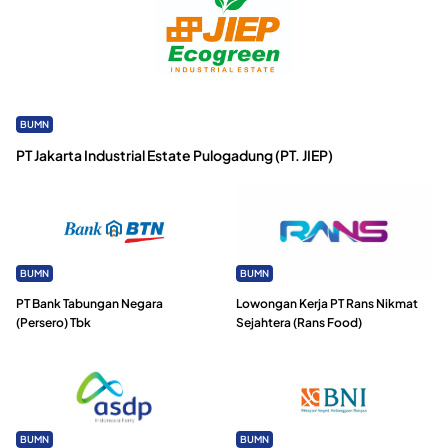
BUMN
PT Jakarta Industrial Estate Pulogadung (PT. JIEP)
BUMN
BUMN
PT Bank Tabungan Negara
Lowongan Kerja PT Rans Nikmat
(Persero) Tbk
Sejahtera (Rans Food)
BUMN
BUMN