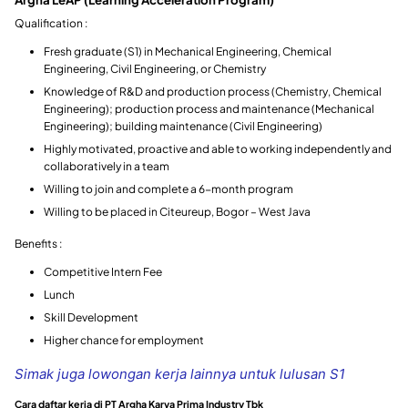
Qualification :
Fresh graduate (S1) in Mechanical Engineering, Chemical
Engineering, Civil Engineering, or Chemistry
Knowledge of R&D and production process (Chemistry, Chemical
Engineering); production process and maintenance (Mechanical
Engineering); building maintenance (Civil Engineering)
Highly motivated, proactive and able to working independently and
collaboratively in a team
Willing to join and complete a 6-month program
Willing to be placed in Citeureup, Bogor – West Java
Benefits :
Competitive Intern Fee
Lunch
Skill Development
Higher chance for employment
Simak juga lowongan kerja lainnya untuk lulusan S1
Cara daftar kerja di PT Argha Karya Prima Industry Tbk