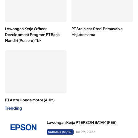
Lowongan Kerja Officer
PT Stainless Steel Primavalve
Development Program PT Bank
Majubersama
Mandiri (Persero) Tbk
PT Astra Honda Motor (AHM)
Trending
Lowongan Kerja PT EPSON BATAM (PEB)
Juli 29, 2026
SARJANA (S1/S2)