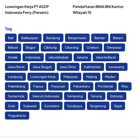
Lowongan Kerja PT ASDP
Pendaftaran BINA BNI Kantor
Indonesia Ferry (Persero)
Wilayah 15
Tag
Bali
Balikpapan
Bandung
Banjarmasin
Banten
Batam
Bekasi
Bogor
Cibitung
Cikarang
Cirebon
Denpasar
Gresik
Indonesia
Jabodetabek
Jakarta
Jakarta Barat
Jawa Barat
Jawa Tengah
Jawa Timur
Kalimantan
karawang
Lampung
Lowongan Kerja
Makassar
Malang
Medan
Palembang
Papua
Pasuruan
Pekanbaru
Pontianak
RIau
Samarinda
Seluruh Indonesia
Semarang
Serang
Sidoarjo
Solo
Sulawesi
Sumatera
Surabaya
Tangerang
Tegal
Yogyakarta