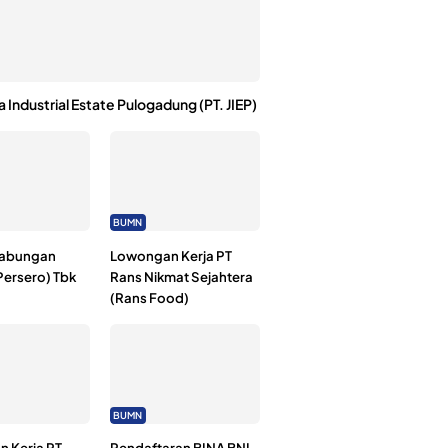
a Industrial Estate Pulogadung (PT. JIEP)
BUMN
Tabungan
Lowongan Kerja PT
Persero) Tbk
Rans Nikmat Sejahtera
(Rans Food)
BUMN
 Kerja PT
Pendaftaran BINA BNI