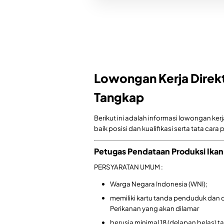
Lowongan Kerja Direkt
Tangkap
Berikut ini adalah informasi lowongan ke
baik posisi dan kualifikasi serta tata car
Petugas Pendataan Produksi Ikan
PERSYARATAN UMUM :
Warga Negara Indonesia (WNI);
memiliki kartu tanda penduduk dan d
Perikanan yang akan dilamar
berusia minimal 18 (delapan belas) t