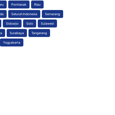
aru
Pontianak
RIau
nda
Seluruh Indonesia
Semarang
Sidoarjo
Solo
Sulawesi
ra
Surabaya
Tangerang
Yogyakarta