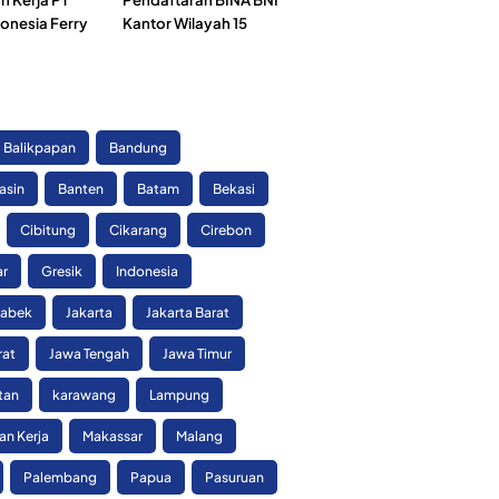
onesia Ferry
Kantor Wilayah 15
)
Balikpapan
Bandung
asin
Banten
Batam
Bekasi
Cibitung
Cikarang
Cirebon
ar
Gresik
Indonesia
tabek
Jakarta
Jakarta Barat
rat
Jawa Tengah
Jawa Timur
tan
karawang
Lampung
n Kerja
Makassar
Malang
Palembang
Papua
Pasuruan