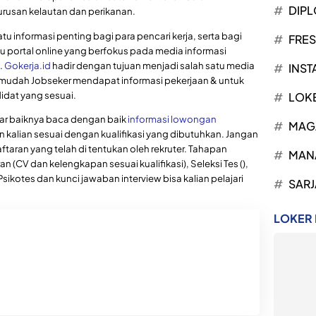
DIP
rusan kelautan dan perikanan.
tu informasi penting bagi para pencari kerja, serta bagi
FRE
u portal online yang berfokus pada media informasi
.
Gokerja.id
hadir dengan tujuan menjadi salah satu media
INST
mudah Jobseker mendapat informasi pekerjaan & untuk
dat yang sesuai.
LOK
mar baiknya baca dengan baik
informasi lowongan
MAG
n kalian sesuai dengan kualifikasi yang dibutuhkan. Jangan
ftaran yang telah di tentukan oleh rekruter. Tahapan
MAN
 (CV dan kelengkapan sesuai kualifikasi), Seleksi Tes (),
, Psikotes dan kunci jawaban interview bisa kalian pelajari
SARJ
LOKER