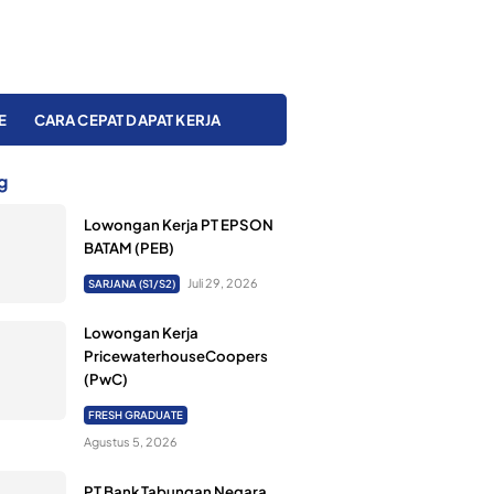
E
CARA CEPAT DAPAT KERJA
g
Lowongan Kerja PT EPSON
BATAM (PEB)
Juli 29, 2026
SARJANA (S1/S2)
Lowongan Kerja
PricewaterhouseCoopers
(PwC)
FRESH GRADUATE
Agustus 5, 2026
PT Bank Tabungan Negara