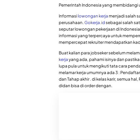
Pemerintah Indonesia yang membidangi u
Informasi
lowongan kerja
menjadi salah sa
perusahaan.
Gokerja.id
sebagai salah sat
seputar lowongan pekerjaan di Indonesia
informasi yang terpercaya untuk memper
mempercepat rekruiter mendapatkan kadi
Buat kalian para jobseker sebelum mela
kerja
yang ada, pahami isinya dan pastika
lupa pula untuk mengikuti tata cara penda
melamar kerja umumnya ada 3 : Pendaftaran
dan Tahap akhir . di kelas karir, semua hal
didan bisa di order dengan.