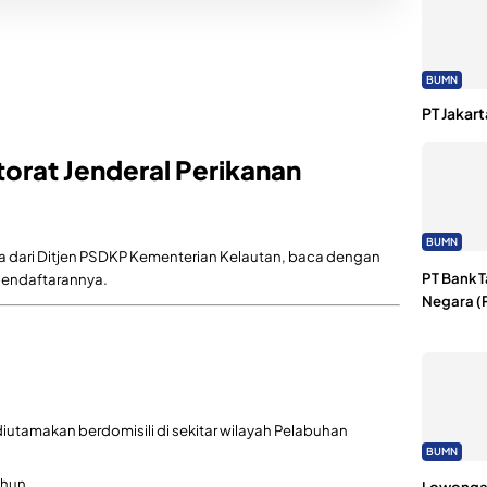
BUMN
PT Jakart
orat Jenderal Perikanan
BUMN
rja dari Ditjen PSDKP Kementerian Kelautan, baca dengan
PT Bank 
a pendaftarannya.
Negara (
iutamakan berdomisili di sekitar wilayah Pelabuhan
BUMN
ahun
Lowongan