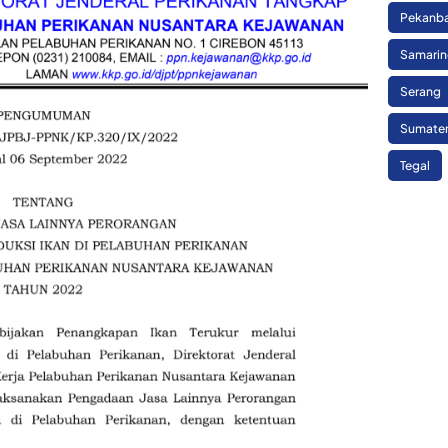
Pekanb
Samari
Serang
Sumate
Tegal