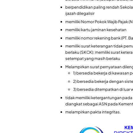
berpendidikan paling rendah Sekol
ijazah dilegalisir
memiliki Nomor Pokok Wajib Pajak (
memiliki kartu jaminan kesehatan
memiliki nomor rekening bank (PT. B
memiliki surat keterangan tidak per
berlaku (SKCK); memiliki surat keter
setempat yang masih berlaku
Melampirkan surat pernyataan dile
1) bersedia bekerja di kawasan 
2) bersedia bekerja dengan sist
3) bersedia ditempatkan di luar w
tidak memiliki ketergantungan pada
diangkat sebagai ASN pada Kemente
melampirkan pakta integritas.