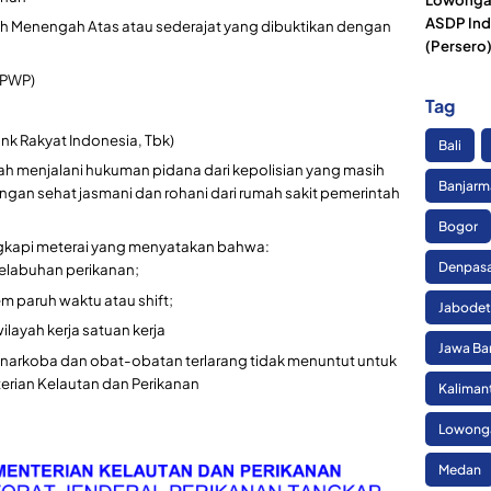
ASDP Ind
ah Menengah Atas atau sederajat yang dibuktikan dengan
(Persero
NPWP)
Tag
ank Rakyat Indonesia, Tbk)
Bali
nah menjalani hukuman pidana dari kepolisian yang masih
Banjarm
angan sehat jasmani dan rohani dari rumah sakit pemerintah
Bogor
ngkapi meterai yang menyatakan bahwa:
Denpas
pelabuhan perikanan;
em paruh waktu atau shift;
Jabode
ilayah kerja satuan kerja
Jawa Ba
 narkoba dan obat-obatan terlarang tidak menuntut untuk
rian Kelautan dan Perikanan
Kaliman
Lowonga
Medan