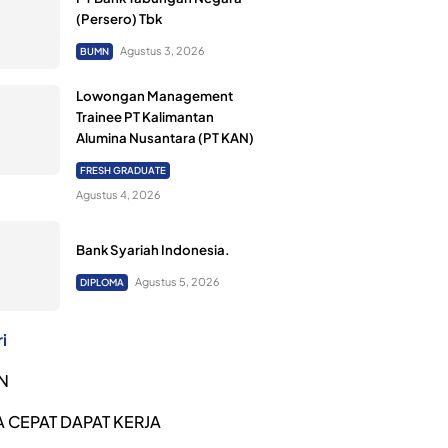
(Persero) Tbk
Agustus 3, 2026
BUMN
Lowongan Management
Trainee PT Kalimantan
Alumina Nusantara (PT KAN)
FRESH GRADUATE
Agustus 4, 2026
Bank Syariah Indonesia.
Agustus 5, 2026
DIPLOMA
i
N
 CEPAT DAPAT KERJA