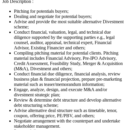
Job Description :
Pitching for potentials buyers;
Dealing and negotiate for potential buyers;
Advise and provide the most suitable alternative Divestment
scheme;
Conduct financial, valuation, legal, and technical due
diligence supported by the supporting parties e.g., legal
counsel, auditor, appraisal, technical expert, Financial
Advisor, Existing Financier and others;
Compiling pitching material for potential clients. Pitching
material includes Financial Advisory, Pre-IPO Advisory,
Credit Assessment, Feasibility Study, Merger & Acquisition
(M&A), Divestment and others;
Conduct financial due diligence, financial analysis, review
business plan & financial projection, prepare pre-marketing
material such as teaser/memorandum information;
Engage, analyze, design, and execute M&A and/or
divestment strategic plan;
Review & determine debt structure and develop alternative
debt structuring scheme;
Advise alternative deal structure such as timetable, tenor,
coupon, offering price, PE/PBV, and others;
Negotiate arrangement with the counterpart and undertake
stakeholder management.