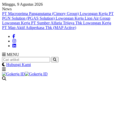
Skip
Minggu, 9 Agustus 2026
to
News
content
PT Macroprima Panganutama (Cimory Group)
Lowongan Kerja PT
PGN Solution (PGAS Solution)
Lowongan Kerja Lion Air Group
Lowongan Kerja PT Sumber Alfaria Trijaya Tbk
Lowongan Kerja
PT Map Aktif Adiperkasa Tbk (MAP Active)
MENU
Hubungi Kami