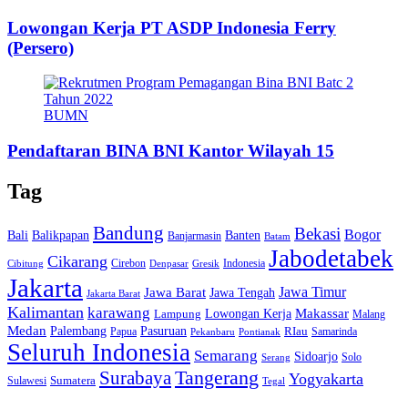
Lowongan Kerja PT ASDP Indonesia Ferry
(Persero)
BUMN
Pendaftaran BINA BNI Kantor Wilayah 15
Tag
Bandung
Bekasi
Bogor
Bali
Balikpapan
Banten
Banjarmasin
Batam
Jabodetabek
Cikarang
Cirebon
Indonesia
Cibitung
Denpasar
Gresik
Jakarta
Jawa Barat
Jawa Timur
Jawa Tengah
Jakarta Barat
Kalimantan
karawang
Lowongan Kerja
Makassar
Lampung
Malang
Medan
Palembang
Pasuruan
RIau
Papua
Samarinda
Pekanbaru
Pontianak
Seluruh Indonesia
Semarang
Sidoarjo
Solo
Serang
Tangerang
Surabaya
Yogyakarta
Sumatera
Sulawesi
Tegal