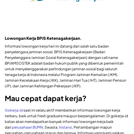
Lowongan Kerja BPJS Ketenagakerjaan
.
Informasi lowongan kerja hari ini datang dari salah satu badan
penyelengara jaminan sosial. BPJS Ketenagakerjaan (Badan
Penyelenggara Jaminan Sosial Ketenagakerjaan) dengan call name
BPJAMSOSTEK adalah badan hukum publik yang dibentuk pemerintah
untuk menyelenggarakan perlindungan jaminan sosial bagi seluruh
tenaga kerja di Indonesia melalui Program Jaminan Kematian (JKM),
Jaminan Kecelakaan Kerja (JKK), Jaminan Hari Tua (JHT), Jaminan Pensiun
(JP), dan Jaminan Kehilangan Pekerjaan (JKP).
Mau cepat dapat kerja?
Gokerja.id
saat ini selalu aktif memberikan informasi lowongan kerja
terbaru, baik untuk fresh graduate maupun berpengalaman. Di gokerja.id
kalian akan mendapatkan banyak informasi lowongan kerja baik
dari
perusahaan BUMN
, Swasta,
Instansi
, Pertambangan mapun
perusahan-perusahaan starup dan lainnya. Informasi yang kami sajikan