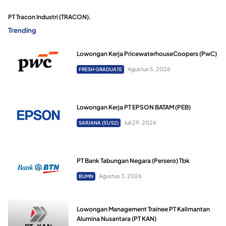
PT Tracon Industri (TRACON).
Trending
Lowongan Kerja PricewaterhouseCoopers (PwC)
Agustus 5, 2026
FRESH GRADUATE
Lowongan Kerja PT EPSON BATAM (PEB)
Juli 29, 2026
SARJANA (S1/S2)
PT Bank Tabungan Negara (Persero) Tbk
Agustus 3, 2026
BUMN
Lowongan Management Trainee PT Kalimantan
Alumina Nusantara (PT KAN)