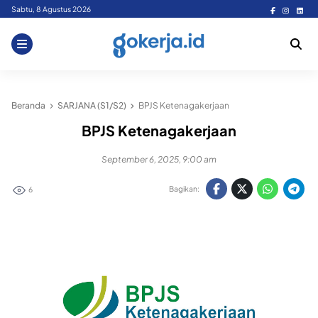
Skip
Sabtu, 8 Agustus 2026
to
content
Beranda
SARJANA (S1/S2)
BPJS Ketenagakerjaan
BPJS Ketenagakerjaan
September 6, 2025, 9:00 am
Bagikan:
6