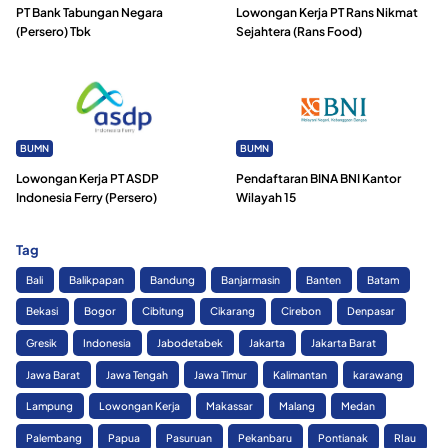
PT Bank Tabungan Negara
Lowongan Kerja PT Rans Nikmat
(Persero) Tbk
Sejahtera (Rans Food)
BUMN
BUMN
Lowongan Kerja PT ASDP
Pendaftaran BINA BNI Kantor
Indonesia Ferry (Persero)
Wilayah 15
Tag
Bali
Balikpapan
Bandung
Banjarmasin
Banten
Batam
Bekasi
Bogor
Cibitung
Cikarang
Cirebon
Denpasar
Gresik
Indonesia
Jabodetabek
Jakarta
Jakarta Barat
Jawa Barat
Jawa Tengah
Jawa Timur
Kalimantan
karawang
Lampung
Lowongan Kerja
Makassar
Malang
Medan
Palembang
Papua
Pasuruan
Pekanbaru
Pontianak
RIau