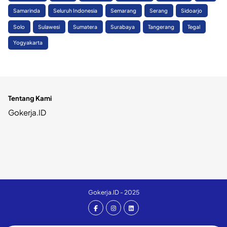
Samarinda
Seluruh Indonesia
Semarang
Serang
Sidoarjo
Solo
Sulawesi
Sumatera
Surabaya
Tangerang
Tegal
Yogyakarta
Tentang Kami
Gokerja.ID
Gokerja.ID - 2025