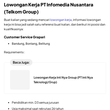
Lowongan Kerja PT Infomedia Nusantara
(Telkom Group)
Buat kalian yang sedang mencari
lowongan kerja
, informasi lowongan
kerja ini bisa jadi salah satu referensi buat kalian, dan berikut ini posisi dan
kualifikasinya:
Customer Service
Grapari
Bandung, Bontang, Belitung
Requirements :
Baca Juga:
Lowongan Kerja Inti Nya Group (PT Inti Nya
Teknologi/Grup)
Pendidikan min. D3 semua jurusan
Usia maksimal saat rekrutasi 26 tahun