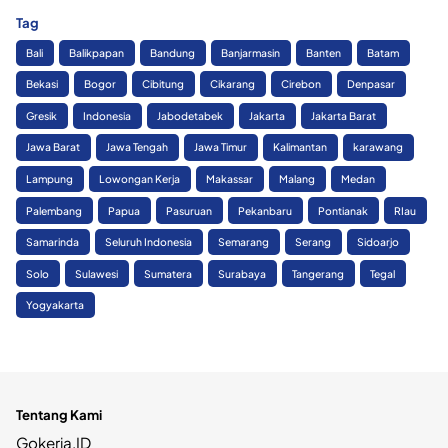
Tag
Bali
Balikpapan
Bandung
Banjarmasin
Banten
Batam
Bekasi
Bogor
Cibitung
Cikarang
Cirebon
Denpasar
Gresik
Indonesia
Jabodetabek
Jakarta
Jakarta Barat
Jawa Barat
Jawa Tengah
Jawa Timur
Kalimantan
karawang
Lampung
Lowongan Kerja
Makassar
Malang
Medan
Palembang
Papua
Pasuruan
Pekanbaru
Pontianak
RIau
Samarinda
Seluruh Indonesia
Semarang
Serang
Sidoarjo
Solo
Sulawesi
Sumatera
Surabaya
Tangerang
Tegal
Yogyakarta
Tentang Kami
Gokerja.ID