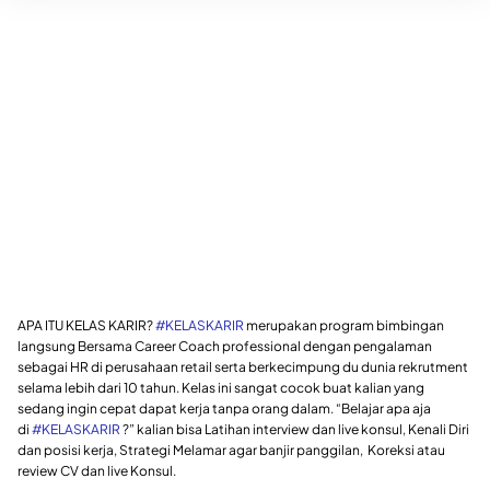
APA ITU KELAS KARIR?
#KELASKARIR
merupakan program bimbingan
langsung Bersama Career Coach professional dengan pengalaman
sebagai HR di perusahaan retail serta berkecimpung du dunia rekrutment
selama lebih dari 10 tahun. Kelas ini sangat cocok buat kalian yang
sedang ingin cepat dapat kerja tanpa orang dalam. “Belajar apa aja
di
#KELASKARIR
?” kalian bisa Latihan interview dan live konsul, Kenali Diri
dan posisi kerja, Strategi Melamar agar banjir panggilan, Koreksi atau
review CV dan live Konsul.