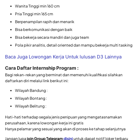
Wanita Tinggi min 160 cm
Pria Tinggi min 165 cm
Berpenampilan rapih dan menarik
Bisa berkomunikasi dengan baik
Bisa bekerja secara mandiri dan juga team
Pola pikir analitis, detail oriented dan mampu bekerja multi tasking
Baca Juga Lowongan Kerja Untuk lulusan D3 Lainnya
Cara Daftar Internship Program :
Bagi rekan-rekan yang berminat dan memenuhi kualifikasi silahkan
daftarkan diri melalui link berikut ini:
Wilayah Bandung :
Wilayah Bontang :
Wilayah Belitung :
Hati-hati terhadap segala jenis penipuan yang mengatasnamakan
perusahaan, karena lowongan kerja ini gratis
Hanya pelamar yang sesuai yang akan di proses ke tahap selanjutnya
Jangan lupa
join Group Telegram
disini
untuk dapat notif loker terbaru