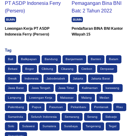
BUMN
BUMN
Lowongan Kerja PT ASDP
Pendaftaran BINA BNI Kantor
Indonesia Ferry (Persero)
Wilayah 15
Tag
Bali
Balikpapan
Bandung
Banjarmasin
Banten
Batam
Bekasi
Bogor
Cibitung
Cikarang
Cirebon
Denpasar
Gresik
Indonesia
Jabodetabek
Jakarta
Jakarta Barat
Jawa Barat
Jawa Tengah
Jawa Timur
Kalimantan
karawang
Lampung
Lowongan Kerja
Makassar
Malang
Medan
Palembang
Papua
Pasuruan
Pekanbaru
Pontianak
RIau
Samarinda
Seluruh Indonesia
Semarang
Serang
Sidoarjo
Solo
Sulawesi
Sumatera
Surabaya
Tangerang
Tegal
Yogyakarta