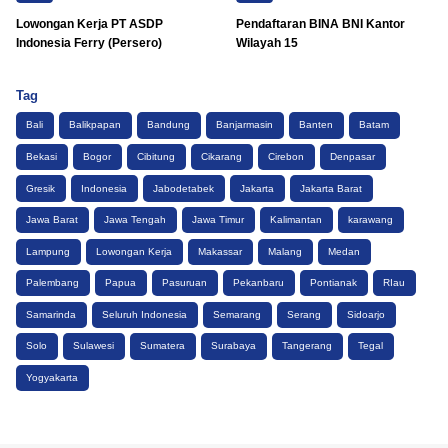
Lowongan Kerja PT ASDP
Pendaftaran BINA BNI Kantor
Indonesia Ferry (Persero)
Wilayah 15
Tag
Bali
Balikpapan
Bandung
Banjarmasin
Banten
Batam
Bekasi
Bogor
Cibitung
Cikarang
Cirebon
Denpasar
Gresik
Indonesia
Jabodetabek
Jakarta
Jakarta Barat
Jawa Barat
Jawa Tengah
Jawa Timur
Kalimantan
karawang
Lampung
Lowongan Kerja
Makassar
Malang
Medan
Palembang
Papua
Pasuruan
Pekanbaru
Pontianak
RIau
Samarinda
Seluruh Indonesia
Semarang
Serang
Sidoarjo
Solo
Sulawesi
Sumatera
Surabaya
Tangerang
Tegal
Yogyakarta