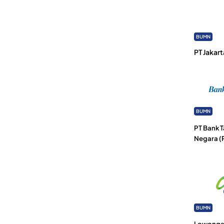
BUMN
PT Jakart
BUMN
PT Bank 
Negara (
BUMN
Lowongan