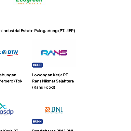
a Industrial Estate Pulogadung (PT. JIEP)
BUMN
Tabungan
Lowongan Kerja PT
Persero) Tbk
Rans Nikmat Sejahtera
(Rans Food)
BUMN
 Kerja PT
Pendaftaran BINA BNI