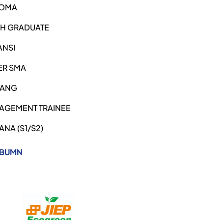
LOMA
SH GRADUATE
ANSI
ER SMA
ANG
AGEMENT TRAINEE
ANA (S1/S2)
 BUMN