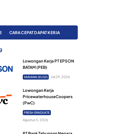
E
CARA CEPAT DAPAT KERJA
g
Lowongan Kerja PT EPSON
BATAM (PEB)
Juli 29, 2026
SARJANA (S1/S2)
Lowongan Kerja
PricewaterhouseCoopers
(PwC)
FRESH GRADUATE
Agustus 5, 2026
PT Bank Tabungan Negara