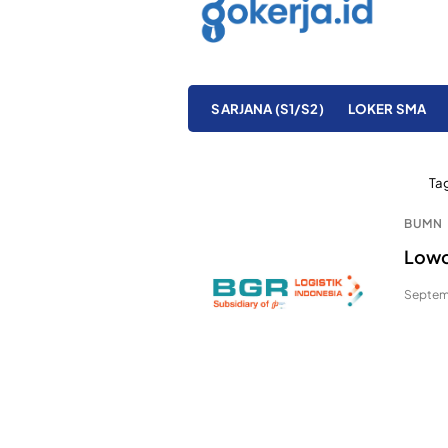
SARJANA (S1/S2)
LOKER SMA
Ta
BUMN
Lowo
Septem