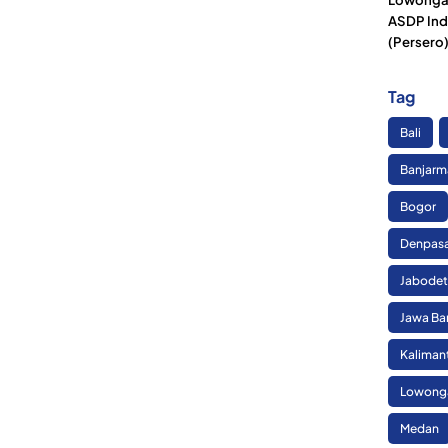
ASDP Ind
(Persero
Tag
Bali
Banjarm
Bogor
Denpas
Jabode
Jawa Ba
Kaliman
Lowonga
Medan