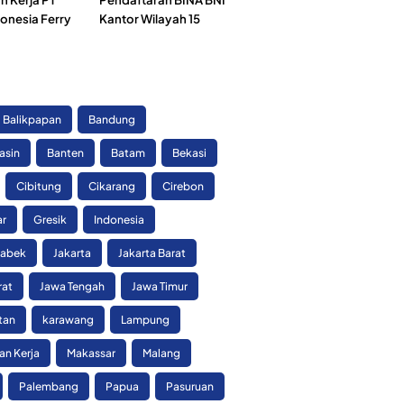
onesia Ferry
Kantor Wilayah 15
)
Balikpapan
Bandung
asin
Banten
Batam
Bekasi
Cibitung
Cikarang
Cirebon
ar
Gresik
Indonesia
tabek
Jakarta
Jakarta Barat
rat
Jawa Tengah
Jawa Timur
tan
karawang
Lampung
n Kerja
Makassar
Malang
Palembang
Papua
Pasuruan