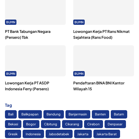
BUMN
BUMN
PT Bank Tabungan Negara
Lowongan Kerja PT Rans Nikmat
(Persero) Tbk
Sejahtera (Rans Food)
BUMN
BUMN
Lowongan Kerja PT ASDP
Pendaftaran BINA BNI Kantor
Indonesia Ferry (Persero)
Wilayah 15
Tag
Bali
Balikpapan
Bandung
Banjarmasin
Banten
Batam
Bekasi
Bogor
Cibitung
Cikarang
Cirebon
Denpasar
Gresik
Indonesia
Jabodetabek
Jakarta
Jakarta Barat