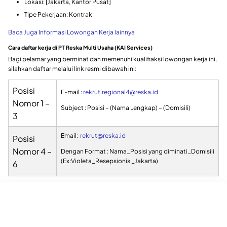
Lokasi: [Jakarta, Kantor Pusat]
Tipe Pekerjaan: Kontrak
Baca Juga Informasi Lowongan Kerja lainnya
Cara daftar kerja di PT Reska Multi Usaha (KAI Services)
Bagi pelamar yang berminat dan memenuhi kualifiaksi lowongan kerja ini,
silahkan daftar melalui link resmi dibawah ini:
Posisi
E-mail :
rekrut.regional4@reska.id
Nomor 1 –
Subject : Posisi – (Nama Lengkap) – (Domisili)
3
Email:
rekrut@reska.id
Posisi
Nomor 4 –
Dengan Format : Nama_Posisi yang diminati_Domisili
(Ex:Violeta_Resepsionis _Jakarta)
6