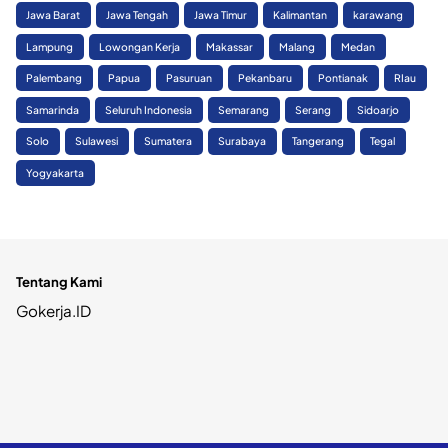
Jawa Barat
Jawa Tengah
Jawa Timur
Kalimantan
karawang
Lampung
Lowongan Kerja
Makassar
Malang
Medan
Palembang
Papua
Pasuruan
Pekanbaru
Pontianak
RIau
Samarinda
Seluruh Indonesia
Semarang
Serang
Sidoarjo
Solo
Sulawesi
Sumatera
Surabaya
Tangerang
Tegal
Yogyakarta
Tentang Kami
Gokerja.ID