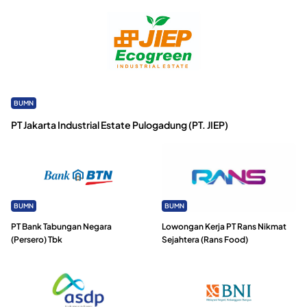
BUMN
PT Jakarta Industrial Estate Pulogadung (PT. JIEP)
BUMN
BUMN
PT Bank Tabungan Negara
Lowongan Kerja PT Rans Nikmat
(Persero) Tbk
Sejahtera (Rans Food)