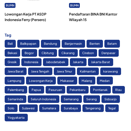
BUMN
BUMN
Lowongan Kerja PT ASDP
Pendaftaran BINA BNI Kantor
Indonesia Ferry (Persero)
Wilayah 15
Tag
Bali
Balikpapan
Bandung
Banjarmasin
Banten
Batam
Bekasi
Bogor
Cibitung
Cikarang
Cirebon
Denpasar
Gresik
Indonesia
Jabodetabek
Jakarta
Jakarta Barat
Jawa Barat
Jawa Tengah
Jawa Timur
Kalimantan
karawang
Lampung
Lowongan Kerja
Makassar
Malang
Medan
Palembang
Papua
Pasuruan
Pekanbaru
Pontianak
RIau
Samarinda
Seluruh Indonesia
Semarang
Serang
Sidoarjo
Solo
Sulawesi
Sumatera
Surabaya
Tangerang
Tegal
Yogyakarta