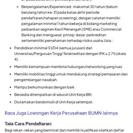
Berpengalaman/Experienced: maksimal 30 tahun (belum
berulang tahun ke-31 pada batas akhir periode
pendaftaran/tahapan screening), dengan catatan memiliki
pengalaman minimal 1 tahun bekerja di bidang marketing
perbankan segmen Kecil Menengah (SME) atau Commercial
Banking dan menguasai prinsip dasar perkreditan
sertamemiliki pemahaman terhadap risiko usaha.Usia :
Pendidikan minimal S1/D4 (semua jurusan) dari
Universitas/Perguruan Tinggi Terakreditasi dengan IPK ≥ 2.75 (skala
4).
Memiliki kemampuan membina hubungan/networking yang luas
Memiliki mobilitas tinggi untuk mendukung strategi pemasaran dan
pengembangan nasabah.
Mampu berkomunikasi dengan baik
Bersedia ditempatkan di seluruh Unit Kerja BRI.
Diutamakan berdomisili di Unit Kerja setempat.
Baca Juga Lowongan Kerja Perusahaan BUMN lainnya
Tata Cara Pendaftaran:
Bagi rekan-rekan yang berminat dan memiliki kualifikasi silahkan daftar