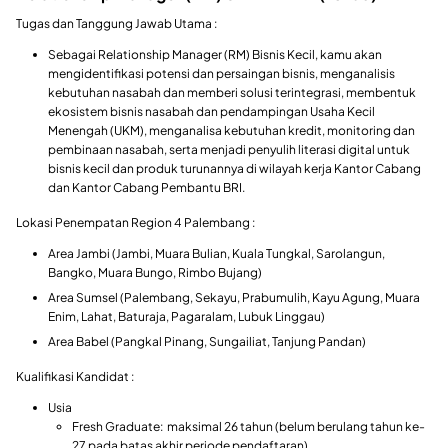
Tugas dan Tanggung Jawab Utama :
Sebagai Relationship Manager (RM) Bisnis Kecil, kamu akan
mengidentifikasi potensi dan persaingan bisnis, menganalisis
kebutuhan nasabah dan memberi solusi terintegrasi, membentuk
ekosistem bisnis nasabah dan pendampingan Usaha Kecil
Menengah (UKM), menganalisa kebutuhan kredit, monitoring dan
pembinaan nasabah, serta menjadi penyulih literasi digital untuk
bisnis kecil dan produk turunannya di wilayah kerja Kantor Cabang
dan Kantor Cabang Pembantu BRI.
Lokasi Penempatan Region 4 Palembang :
Area Jambi (Jambi, Muara Bulian, Kuala Tungkal, Sarolangun,
Bangko, Muara Bungo, Rimbo Bujang)
Area Sumsel (Palembang, Sekayu, Prabumulih, Kayu Agung, Muara
Enim, Lahat, Baturaja, Pagaralam, Lubuk Linggau)
Area Babel (Pangkal Pinang, Sungailiat, Tanjung Pandan)
Kualifikasi Kandidat :
Usia
Fresh Graduate: maksimal 26 tahun (belum berulang tahun ke-
27 pada batas akhir periode pendaftaran)