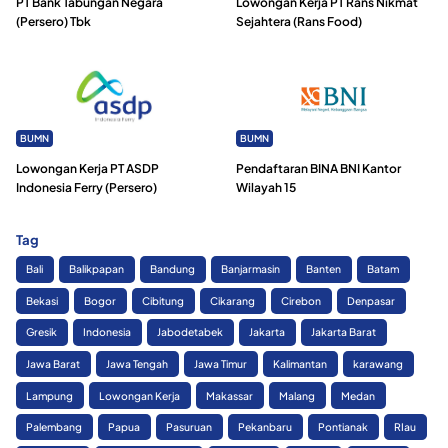
PT Bank Tabungan Negara
Lowongan Kerja PT Rans Nikmat
(Persero) Tbk
Sejahtera (Rans Food)
BUMN
BUMN
Lowongan Kerja PT ASDP
Pendaftaran BINA BNI Kantor
Indonesia Ferry (Persero)
Wilayah 15
Tag
Bali
Balikpapan
Bandung
Banjarmasin
Banten
Batam
Bekasi
Bogor
Cibitung
Cikarang
Cirebon
Denpasar
Gresik
Indonesia
Jabodetabek
Jakarta
Jakarta Barat
Jawa Barat
Jawa Tengah
Jawa Timur
Kalimantan
karawang
Lampung
Lowongan Kerja
Makassar
Malang
Medan
Palembang
Papua
Pasuruan
Pekanbaru
Pontianak
RIau