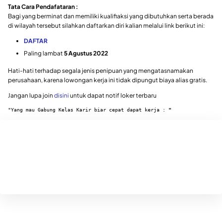
Tata Cara Pendafataran :
Bagi yang berminat dan memiliki kualifiaksi yang dibutuhkan serta berada
di wilayah tersebut silahkan daftarkan diri kalian melalui link berikut ini:
DAFTAR
Paling lambat
5 Agustus 2022
Hati-hati terhadap segala jenis penipuan yang mengatasnamakan
perusahaan, karena lowongan kerja ini tidak dipungut biaya alias gratis.
Jangan lupa join
disini
untuk dapat notif loker terbaru
"Yang mau Gabung Kelas Karir biar cepat dapat kerja : 
"