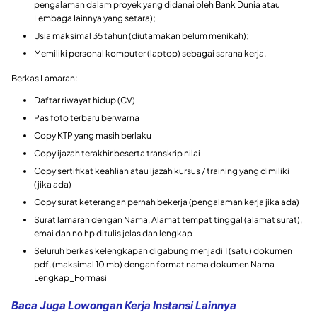
pengalaman dalam proyek yang didanai oleh Bank Dunia atau
Lembaga Iainnya yang setara);
Usia maksimal 35 tahun (diutamakan belum menikah);
Memiliki personal komputer (laptop) sebagai sarana kerja.
Berkas Lamaran:
Daftar riwayat hidup (CV)
Pas foto terbaru berwarna
Copy KTP yang masih berlaku
Copy ijazah terakhir beserta transkrip nilai
Copy sertifikat keahlian atau ijazah kursus / training yang dimiliki
(jika ada)
Copy surat keterangan pernah bekerja (pengalaman kerja jika ada)
Surat lamaran dengan Nama, Alamat tempat tinggal (alamat surat),
emai dan no hp ditulis jelas dan lengkap
Seluruh berkas kelengkapan digabung menjadi 1 (satu) dokumen
pdf, (maksimal 10 mb) dengan format nama dokumen Nama
Lengkap_Formasi
Baca Juga Lowongan Kerja Instansi Lainnya