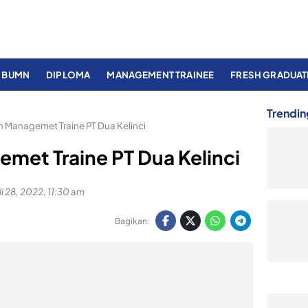
BUMN
DIPLOMA
MANAGEMENT TRAINEE
FRESH GRADUAT
Trendin
Managemet Traine PT Dua Kelinci
et Traine PT Dua Kelinci
li 28, 2022, 11:30 am
Bagikan: