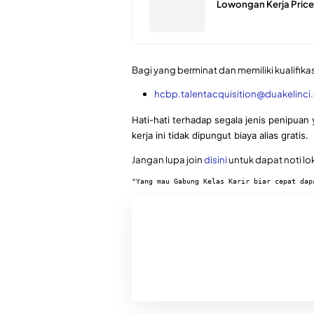
Lowongan Kerja Pri
Bagi yang berminat dan memiliki kualifikas
hcbp.talentacquisition@duakelinci.
Hati-hati terhadap segala jenis penipu
kerja ini tidak dipungut biaya alias gratis.
Jangan lupa join
disini
untuk dapat noti lo
"Yang mau Gabung Kelas Karir biar cepat dap