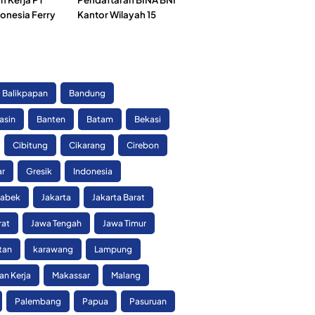
onesia Ferry
Kantor Wilayah 15
)
Balikpapan
Bandung
asin
Banten
Batam
Bekasi
Cibitung
Cikarang
Cirebon
ar
Gresik
Indonesia
tabek
Jakarta
Jakarta Barat
rat
Jawa Tengah
Jawa Timur
tan
karawang
Lampung
n Kerja
Makassar
Malang
Palembang
Papua
Pasuruan