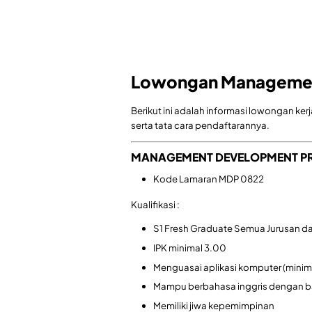
Lowongan Managemet T
Berikut ini adalah informasi lowongan kerj
serta tata cara pendaftarannya.
MANAGEMENT DEVELOPMENT PRO
Kode Lamaran MDP 0822
Kualifikasi :
S1 Fresh Graduate Semua Jurusan dar
IPK minimal 3.00
Menguasai aplikasi komputer (minima
Mampu berbahasa inggris dengan baik
Memiliki jiwa kepemimpinan