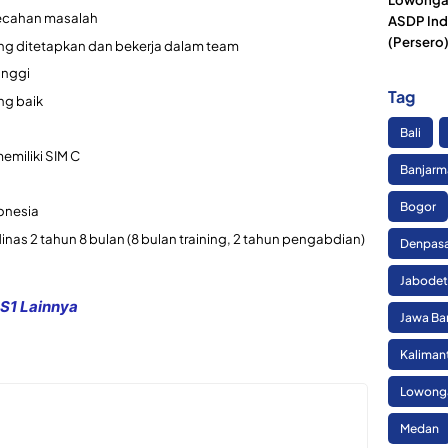
ecahan masalah
ASDP Ind
(Persero
ang ditetapkan dan bekerja dalam team
inggi
Tag
ng baik
Bali
miliki SIM C
Banjarm
Bogor
onesia
nas 2 tahun 8 bulan (8 bulan training, 2 tahun pengabdian)
Denpas
Jabode
S1 Lainnya
Jawa Ba
Kaliman
Lowonga
Medan