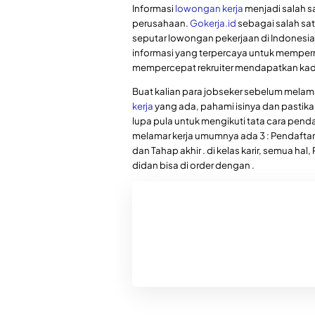
Informasi
lowongan kerja
menjadi salah sa
perusahaan.
Gokerja.id
sebagai salah sat
seputar lowongan pekerjaan di Indonesia
informasi yang terpercaya untuk memper
mempercepat rekruiter mendapatkan kadi
Buat kalian para jobseker sebelum mela
kerja
yang ada, pahami isinya dan pastika
lupa pula untuk mengikuti tata cara penda
melamar kerja umumnya ada 3 : Pendaftaran
dan Tahap akhir . di kelas karir, semua hal
didan bisa di order dengan .