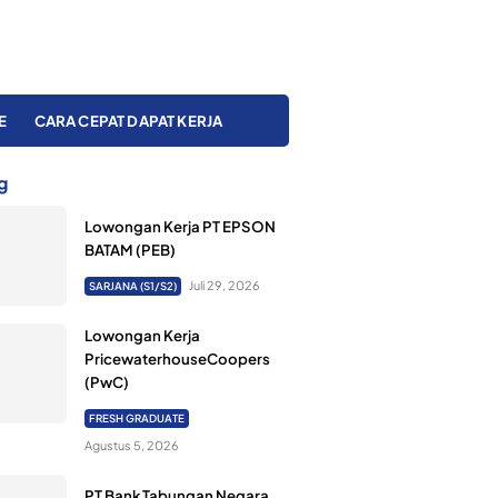
E
CARA CEPAT DAPAT KERJA
g
Lowongan Kerja PT EPSON
BATAM (PEB)
Juli 29, 2026
SARJANA (S1/S2)
Lowongan Kerja
PricewaterhouseCoopers
(PwC)
FRESH GRADUATE
Agustus 5, 2026
PT Bank Tabungan Negara