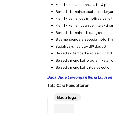
Memiliki kemampuan analisa & pem
Bersedia bekerja sesuai prosedur y
Memiliki semangat & motivasi yang t
Memiliki kemampuan berinteraksi ya
Bersedia bekerja di bidang sales
Bisa mengendarai sepeda motor & me
Sudah vaksinasi covid19 dosis 3
Bersedia ditempatkan di seluruh Ind
Bersedia mengikuti program ikatan di
Bersedia mengikuti virtual selection
Baca Juga Lowongan Kerja Lulusan 
Tata Cara Pendaftaran:
Baca Juga: