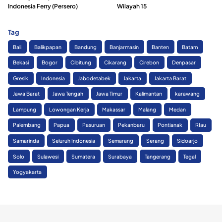
Indonesia Ferry (Persero)
Wilayah 15
Tag
Bali
Balikpapan
Bandung
Banjarmasin
Banten
Batam
Bekasi
Bogor
Cibitung
Cikarang
Cirebon
Denpasar
Gresik
Indonesia
Jabodetabek
Jakarta
Jakarta Barat
Jawa Barat
Jawa Tengah
Jawa Timur
Kalimantan
karawang
Lampung
Lowongan Kerja
Makassar
Malang
Medan
Palembang
Papua
Pasuruan
Pekanbaru
Pontianak
RIau
Samarinda
Seluruh Indonesia
Semarang
Serang
Sidoarjo
Solo
Sulawesi
Sumatera
Surabaya
Tangerang
Tegal
Yogyakarta