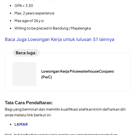
GPA > 3.30
Max. 2 years experience
Max age of 26 y.o
Willing to be placed in Bandung / Majalengka
Baca Juga Lowongan Kerja untuk lulusan S1 lainnya
Baca Juga:
Lowongan Kerja PricewaterhouseCoopers
(PwC)
Tata Cara Pendaftaran:
Bagi yang berminat dan memiliki kualifikasi silahkan kirim daftarkan diri
anda melalui link berikut ini :
LAMAR
Hati-hati terhadap segala jenis penipuan yang mengatasnamakan