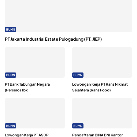
BUMN
PT Jakarta Industrial Estate Pulogadung (PT. JIEP)
BUMN
BUMN
PT Bank Tabungan Negara
Lowongan Kerja PT Rans Nikmat
(Persero) Tbk
Sejahtera (Rans Food)
BUMN
BUMN
Lowongan Kerja PT ASDP
Pendaftaran BINA BNI Kantor