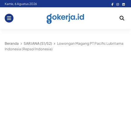
Skip
Kamis, 6 Agustus 2026
to
content
Beranda
SARJANA (S1/S2)
Lowongan Magang PT Pacific Lubritama
Indonesia (Repsol Indonesia)