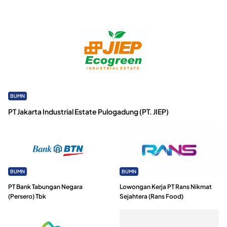
BUMN
PT Jakarta Industrial Estate Pulogadung (PT. JIEP)
BUMN
BUMN
PT Bank Tabungan Negara
Lowongan Kerja PT Rans Nikmat
(Persero) Tbk
Sejahtera (Rans Food)