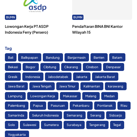
BUMN
BUMN
Lowongan Kerja PT ASDP
Pendaftaran BINA BNI Kantor
Indonesia Ferry (Persero)
Wilayah 15
Tag
Bali
Balikpapan
Bandung
Banjarmasin
Banten
Batam
Bekasi
Bogor
Cibitung
Cikarang
Cirebon
Denpasar
Gresik
Indonesia
Jabodetabek
Jakarta
Jakarta Barat
Jawa Barat
Jawa Tengah
Jawa Timur
Kalimantan
karawang
Lampung
Lowongan Kerja
Makassar
Malang
Medan
Palembang
Papua
Pasuruan
Pekanbaru
Pontianak
RIau
Samarinda
Seluruh Indonesia
Semarang
Serang
Sidoarjo
Solo
Sulawesi
Sumatera
Surabaya
Tangerang
Tegal
Yogyakarta