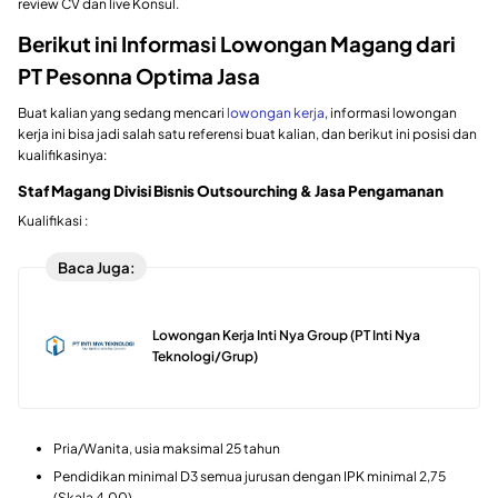
review CV dan live Konsul.
Berikut ini Informasi Lowongan Magang dari
PT Pesonna Optima Jasa
Buat kalian yang sedang mencari
lowongan kerja
, informasi lowongan
kerja ini bisa jadi salah satu referensi buat kalian, dan berikut ini posisi dan
kualifikasinya:
Staf Magang Divisi Bisnis Outsourching & Jasa Pengamanan
Kualifikasi :
Baca Juga:
Lowongan Kerja Inti Nya Group (PT Inti Nya
Teknologi/Grup)
Pria/Wanita, usia maksimal 25 tahun
Pendidikan minimal D3 semua jurusan dengan IPK minimal 2,75
(Skala 4,00)