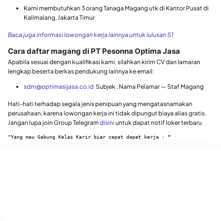
Kami membutuhkan 3 orang Tanaga Magang utk di Kantor Pusat di
Kalimalang, Jakarta Timur
Baca juga informasi lowongan kerja lainnya untuk lulusan S1
Cara daftar magang di PT Pesonna Optima Jasa
Apabila sesuai dengan kualifikasi kami, silahkan kirim CV dan lamaran
lengkap beserta berkas pendukung lainnya ke email:
sdm@optimasijasa.co.id
Subjek : Nama Pelamar — Staf Magang
Hati-hati terhadap segala jenis penipuan yang mengatasnamakan
perusahaan, karena lowongan kerja ini tidak dipungut biaya alias gratis.
Jangan lupa join Group Telegram
disini
untuk dapat notif loker terbaru
"Yang mau Gabung Kelas Karir biar cepat dapat kerja : 
"