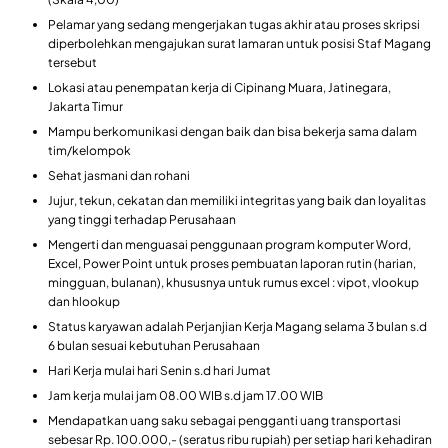
Pelamar yang sedang mengerjakan tugas akhir atau proses skripsi
diperbolehkan mengajukan surat lamaran untuk posisi Staf Magang
tersebut
Lokasi atau penempatan kerja di Cipinang Muara, Jatinegara,
Jakarta Timur
Mampu berkomunikasi dengan baik dan bisa bekerja sama dalam
tim/kelompok
Sehat jasmani dan rohani
Jujur, tekun, cekatan dan memiliki integritas yang baik dan loyalitas
yang tinggi terhadap Perusahaan
Mengerti dan menguasai penggunaan program komputer Word,
Excel, Power Point untuk proses pembuatan laporan rutin (harian,
mingguan, bulanan), khususnya untuk rumus excel : vipot, vlookup
dan hlookup
Status karyawan adalah Perjanjian Kerja Magang selama 3 bulan s.d
6 bulan sesuai kebutuhan Perusahaan
Hari Kerja mulai hari Senin s.d hari Jumat
Jam kerja mulai jam 08.00 WIB s.d jam 17.00 WIB
Mendapatkan uang saku sebagai pengganti uang transportasi
sebesar Rp. 100.000,- (seratus ribu rupiah) per setiap hari kehadiran