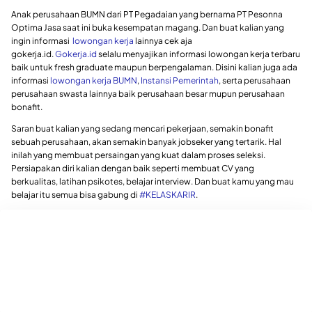
Anak perusahaan BUMN dari PT Pegadaian yang bernama PT Pesonna
Optima Jasa saat ini buka kesempatan magang. Dan buat kalian yang
ingin informasi
lowongan kerja
lainnya cek aja
gokerja.id.
Gokerja.id
selalu menyajikan informasi lowongan kerja terbaru
baik untuk fresh graduate maupun berpengalaman. Disini kalian juga ada
informasi
lowongan kerja BUMN
,
Instansi Pemerintah
, serta perusahaan
perusahaan swasta lainnya baik perusahaan besar mupun perusahaan
bonafit.
Saran buat kalian yang sedang mencari pekerjaan, semakin bonafit
sebuah perusahaan, akan semakin banyak jobseker yang tertarik. Hal
inilah yang membuat persaingan yang kuat dalam proses seleksi.
Persiapakan diri kalian dengan baik seperti membuat CV yang
berkualitas, latihan psikotes, belajar interview. Dan buat kamu yang mau
belajar itu semua bisa gabung di
#KELASKARIR
.