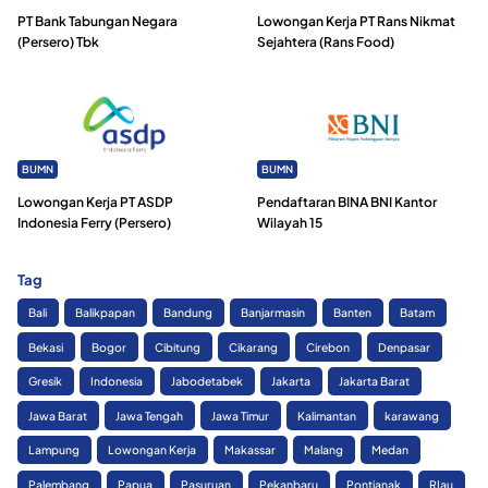
PT Bank Tabungan Negara
Lowongan Kerja PT Rans Nikmat
(Persero) Tbk
Sejahtera (Rans Food)
BUMN
BUMN
Lowongan Kerja PT ASDP
Pendaftaran BINA BNI Kantor
Indonesia Ferry (Persero)
Wilayah 15
Tag
Bali
Balikpapan
Bandung
Banjarmasin
Banten
Batam
Bekasi
Bogor
Cibitung
Cikarang
Cirebon
Denpasar
Gresik
Indonesia
Jabodetabek
Jakarta
Jakarta Barat
Jawa Barat
Jawa Tengah
Jawa Timur
Kalimantan
karawang
Lampung
Lowongan Kerja
Makassar
Malang
Medan
Palembang
Papua
Pasuruan
Pekanbaru
Pontianak
RIau