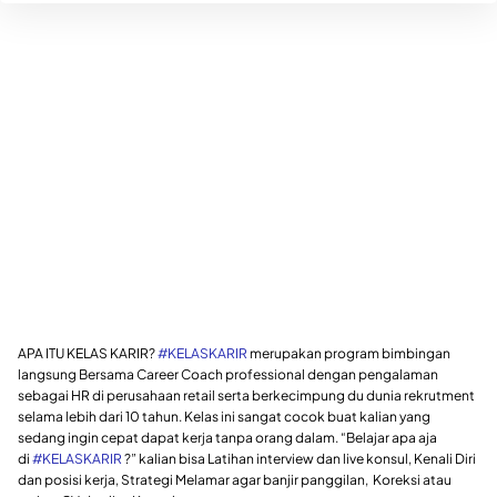
APA ITU KELAS KARIR?
#KELASKARIR
merupakan program bimbingan
langsung Bersama Career Coach professional dengan pengalaman
sebagai HR di perusahaan retail serta berkecimpung du dunia rekrutment
selama lebih dari 10 tahun. Kelas ini sangat cocok buat kalian yang
sedang ingin cepat dapat kerja tanpa orang dalam. “Belajar apa aja
di
#KELASKARIR
?” kalian bisa Latihan interview dan live konsul, Kenali Diri
dan posisi kerja, Strategi Melamar agar banjir panggilan, Koreksi atau