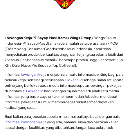
Lowongan Kerja PT Sayap Mas Utama (Wings Group)
. Wings Group
Indonesia (PT Sayap Mas Utama) adalah salah satu perusahaan FMCG
(Fast Moving Consumer Goods) terbesar di Indonesia. Kami telah
menyediakan produk berkualitas tinggi dan terjangkau selama lebih dari
73 tahun. Perusahaan ini memiliki beberapa produk unggulan seperti; So
Klin, Daia, Nuvo, Mie Sedaap, Top Coffee, dll.
Informasi
lowongan kerja
menjadi salah satu informasi penting bagi para
pencari kerja, serta bagi perusahaan.
Gokerja.id
sebagai salah satu portal
online yang berfokus pada media informasi seputar lowongan pekerjaan
di Indonesia.
Gokerja.id
hadir dengan tujuan menjadi salah satu media
informasi yang terpercaya untuk mempermudah Jobseker mendapat
informasi pekerjaan & untuk mempercepat rekruiter mendapatkan
kadidat yang sesuai.
Buat kalian para jobseker sebelum melamar baiknya baca dengan baik
informasi lowongan kerja
yang ada, pahami isinya dan pastikan kalian
sesuai dengan kualifikasi yang dibutuhkan. Jangan lupa pula untuk