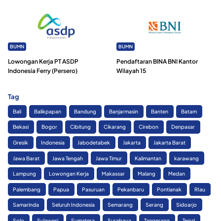
BUMN
BUMN
Lowongan Kerja PT ASDP
Pendaftaran BINA BNI Kantor
Indonesia Ferry (Persero)
Wilayah 15
Tag
Bali
Balikpapan
Bandung
Banjarmasin
Banten
Batam
Bekasi
Bogor
Cibitung
Cikarang
Cirebon
Denpasar
Gresik
Indonesia
Jabodetabek
Jakarta
Jakarta Barat
Jawa Barat
Jawa Tengah
Jawa Timur
Kalimantan
karawang
Lampung
Lowongan Kerja
Makassar
Malang
Medan
Palembang
Papua
Pasuruan
Pekanbaru
Pontianak
RIau
Samarinda
Seluruh Indonesia
Semarang
Serang
Sidoarjo
Solo
Sulawesi
Sumatera
Surabaya
Tangerang
Tegal