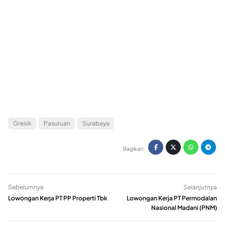
Gresik
Pasuruan
Surabaya
Bagikan:
Sebelumnya
Selanjutnya
Lowongan Kerja PT PP Properti Tbk
Lowongan Kerja PT Permodalan
Nasional Madani (PNM)