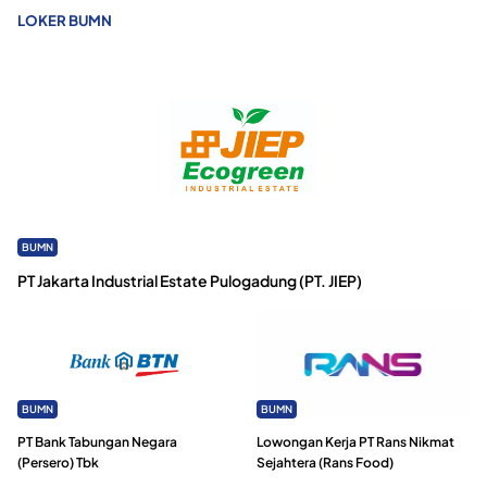
LOKER BUMN
BUMN
PT Jakarta Industrial Estate Pulogadung (PT. JIEP)
BUMN
BUMN
PT Bank Tabungan Negara
Lowongan Kerja PT Rans Nikmat
(Persero) Tbk
Sejahtera (Rans Food)