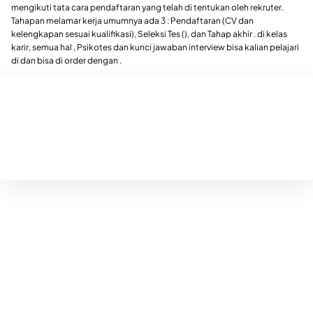
mengikuti tata cara pendaftaran yang telah di tentukan oleh rekruter.
Tahapan melamar kerja umumnya ada 3 : Pendaftaran (CV dan
kelengkapan sesuai kualifikasi), Seleksi Tes (), dan Tahap akhir . di kelas
karir, semua hal , Psikotes dan kunci jawaban interview bisa kalian pelajari
di dan bisa di order dengan .