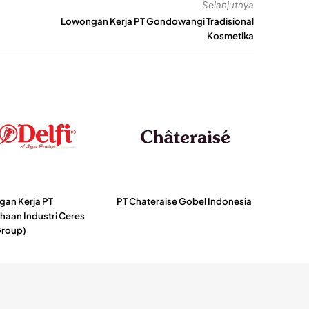
Selanjutnya
Lowongan Kerja PT Gondowangi Tradisional
Kosmetika
an Kerja PT
PT Chateraise Gobel Indonesia
haan Industri Ceres
Group)