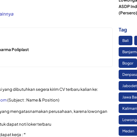
ASDP Ind
(Persero
lainnya
Tag
Bali
arma Poliplast
Banjarm
Bogor
Denpas
Jabode
i yang dibutuhkan segera kirim CV terbaru kalian ke:
Jawa Ba
.com
(Subject : Name & Position)
Kaliman
uan yang mengatasnamakan perusahaan, karena lowongan
Lowonga
uk dapat noti loker terbaru
Medan
dapat kerja :
“