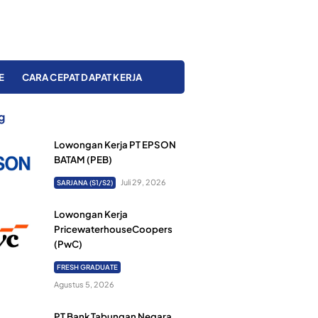
E
CARA CEPAT DAPAT KERJA
g
Lowongan Kerja PT EPSON
BATAM (PEB)
Juli 29, 2026
SARJANA (S1/S2)
Lowongan Kerja
PricewaterhouseCoopers
(PwC)
FRESH GRADUATE
Agustus 5, 2026
PT Bank Tabungan Negara