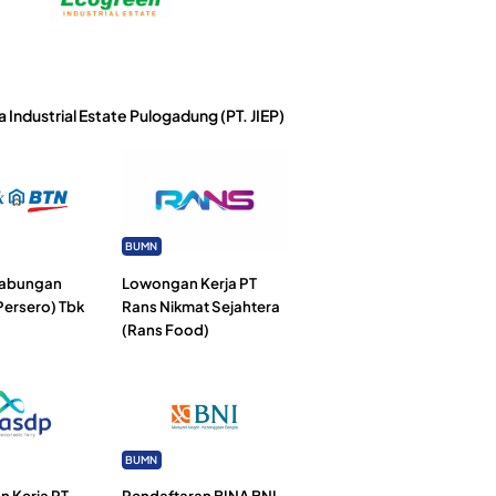
a Industrial Estate Pulogadung (PT. JIEP)
BUMN
Tabungan
Lowongan Kerja PT
Persero) Tbk
Rans Nikmat Sejahtera
(Rans Food)
BUMN
 Kerja PT
Pendaftaran BINA BNI