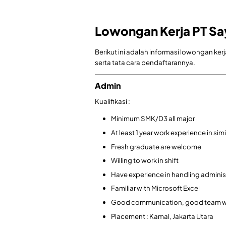
Lowongan Kerja PT Sa
Berikut ini adalah informasi lowongan ker
serta tata cara pendaftarannya.
Admin
Kualifikasi :
Minimum SMK/D3 all major
At least 1 year work experience in sim
Fresh graduate are welcome
Willing to work in shift
Have experience in handling admini
Familiar with Microsoft Excel
Good communication, good team 
Placement : Kamal, Jakarta Utara