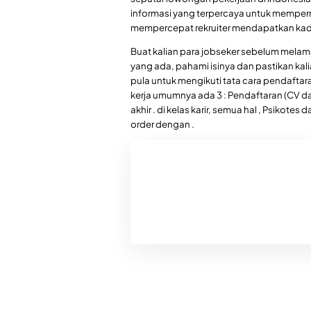
informasi yang terpercaya untuk memper
mempercepat rekruiter mendapatkan kadi
Buat kalian para jobseker sebelum mela
yang ada, pahami isinya dan pastikan kal
pula untuk mengikuti tata cara pendaftar
kerja umumnya ada 3 : Pendaftaran (CV dan
akhir . di kelas karir, semua hal , Psikotes 
order dengan .