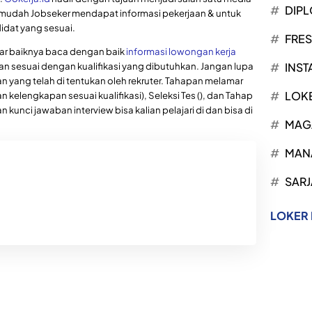
DIP
mudah Jobseker mendapat informasi pekerjaan & untuk
dat yang sesuai.
FRE
mar baiknya baca dengan baik
informasi lowongan kerja
ian sesuai dengan kualifikasi yang dibutuhkan. Jangan lupa
INST
an yang telah di tentukan oleh rekruter. Tahapan melamar
LOK
 kelengkapan sesuai kualifikasi), Seleksi Tes (), dan Tahap
dan kunci jawaban interview bisa kalian pelajari di dan bisa di
MAG
MAN
SARJ
LOKER