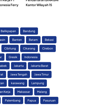
onesia Ferry
Kantor Wilayah 15
)
Balikpapan
Bandung
asin
Banten
Batam
Bekasi
Cibitung
Cikarang
Cirebon
ar
Gresik
Indonesia
tabek
Jakarta
Jakarta Barat
rat
Jawa Tengah
Jawa Timur
tan
karawang
Lampung
n Kerja
Makassar
Malang
Palembang
Papua
Pasuruan