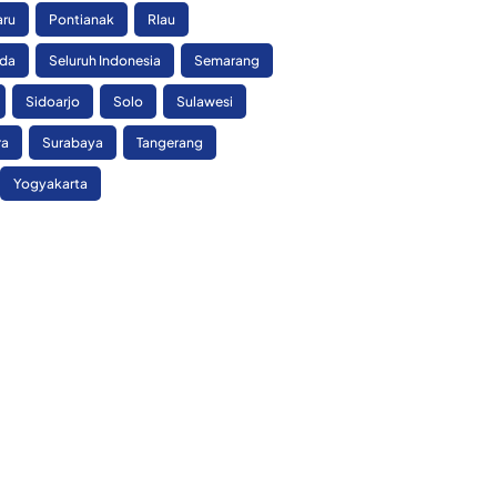
aru
Pontianak
RIau
nda
Seluruh Indonesia
Semarang
Sidoarjo
Solo
Sulawesi
ra
Surabaya
Tangerang
Yogyakarta