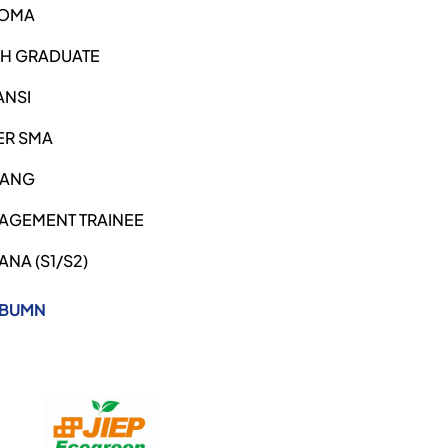
LOMA
SH GRADUATE
ANSI
ER SMA
ANG
AGEMENT TRAINEE
ANA (S1/S2)
 BUMN