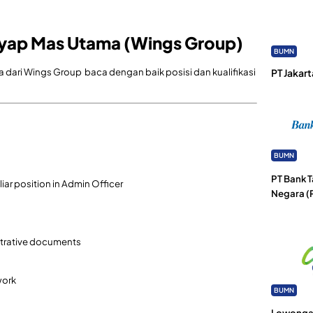
yap Mas Utama (Wings Group)
BUMN
ja dari Wings Group baca dengan baik posisi dan kualifikasi
PT Jakart
BUMN
PT Bank 
iliar position in Admin Officer
Negara (
strative documents
work
BUMN
Lowongan