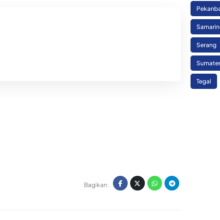
Pekanb
Samari
Serang
Sumate
Tegal
Bagikan: