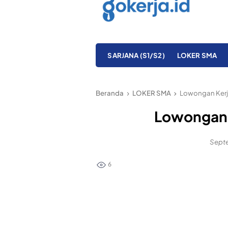
SARJANA (S1/S2)
LOKER SMA
Beranda
LOKER SMA
Lowongan Kerj
Lowongan 
Septe
6