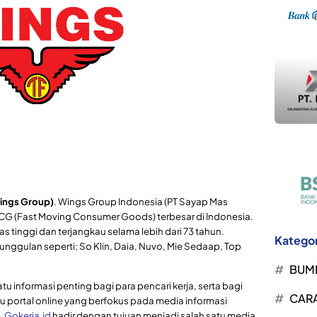
ings Group)
. Wings Group Indonesia (PT Sayap Mas
CG (Fast Moving Consumer Goods) terbesar di Indonesia.
 tinggi dan terjangkau selama lebih dari 73 tahun.
Kategor
unggulan seperti; So Klin, Daia, Nuvo, Mie Sedaap, Top
BUM
tu informasi penting bagi para pencari kerja, serta bagi
CARA
u portal online yang berfokus pada media informasi
.
Gokerja.id
hadir dengan tujuan menjadi salah satu media