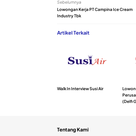
Sebelumnya
Lowongan Kerja PT Campina Ice Cream
Industry Tbk
Artikel Terkait
Walk In Interview Susi Air
Lowong
Perusa
(Delfi 
Tentang Kami