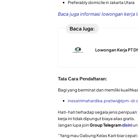
Preferably domicile in Jakarta Utara
Baca juga informasi lowongan kerja 
Baca Juga:
Lowongan Kerja PT Dh
Tata Cara Pendaftaran:
Bagi yang berminat dan memiliki kualifikas
inesatrimahardika.pratiwi@tpm-dr
Hati-hati terhadap segala jenis penip
kerja ini tidak dipungut biaya alias gratis.
Jangan lupa join
Group Telegram
disini
unt
“Yang mau Gabung Kelas Karir biar cepat 