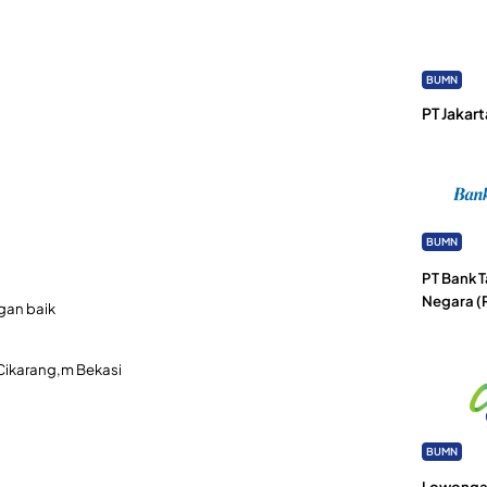
BUMN
PT Jakart
BUMN
PT Bank 
Negara (
gan baik
Cikarang,m Bekasi
BUMN
Lowongan