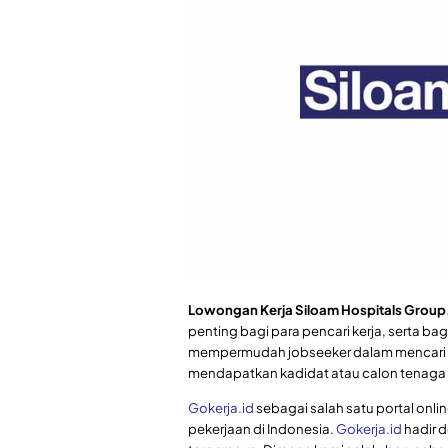
Lowongan Kerja Siloam Hospitals Group
penting bagi para pencari kerja, serta ba
mempermudah jobseeker dalam mencari 
mendapatkan kadidat atau calon tenaga k
Gokerja.id
sebagai salah satu portal onl
pekerjaan di Indonesia.
Gokerja.id
hadir d