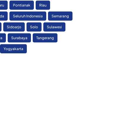
aru
Pontianak
RIau
nda
Seluruh Indonesia
Semarang
Sidoarjo
Solo
Sulawesi
ra
Surabaya
Tangerang
Yogyakarta