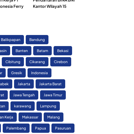
onesia Ferry
Kantor Wilayah 15
)
Balikpapan
Bandung
asin
Banten
Batam
Bekasi
Cibitung
Cikarang
Cirebon
ar
Gresik
Indonesia
tabek
Jakarta
Jakarta Barat
rat
Jawa Tengah
Jawa Timur
tan
karawang
Lampung
n Kerja
Makassar
Malang
Palembang
Papua
Pasuruan