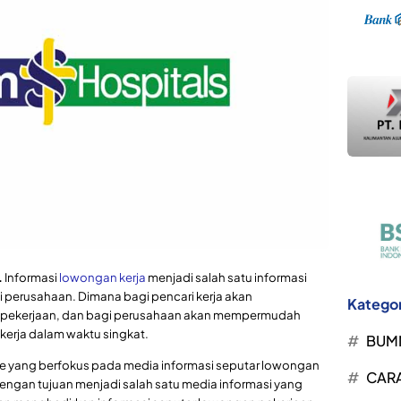
.
Informasi
lowongan kerja
menjadi salah satu informasi
gi perusahaan. Dimana bagi pencari kerja akan
Kategor
pekerjaan, dan bagi perusahaan akan mempermudah
erja dalam waktu singkat.
BUM
ine yang berfokus pada media informasi seputar lowongan
CARA
engan tujuan menjadi salah satu media informasi yang