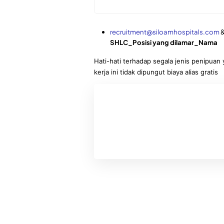
recruitment@siloamhospitals.com
SHLC_Posisi yang dilamar_Nama
Hati-hati terhadap segala jenis penipu
kerja ini tidak dipungut biaya alias gratis