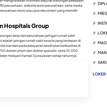
aan menghadirkan informasi seputar lowongan pekerjaan
DIP
RD perusahaan, website resmi perusahaan, serta media
 perusahaan resmi atau jasa rekrutment yang memiliki
FRE
INST
m Hospitals Group
LOK
wongan kerja dari perusahaan jaringan rumah sakit
m) adalah jaringan rumah sakit swasta yang terdepan di
MAG
ilai standar) pada pelayanan kesehatan berkualitas di
2.700 dokter umum dan dokter spesialis, serta 10.000
MAN
elah melayani hampir 2 juta pasien setiap tahunnya.
SARJ
LOKER