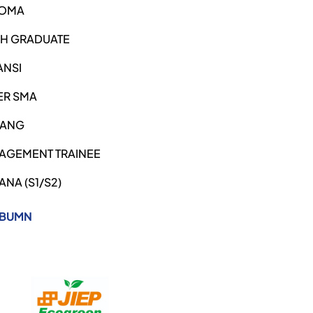
LOMA
SH GRADUATE
ANSI
ER SMA
ANG
AGEMENT TRAINEE
ANA (S1/S2)
 BUMN