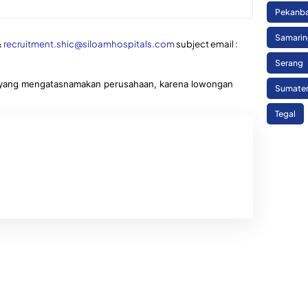
Pekanb
Samari
&
recruitment.shic@siloamhospitals.com
subject email :
Serang
an yang mengatasnamakan perusahaan, karena lowongan
Sumate
Tegal