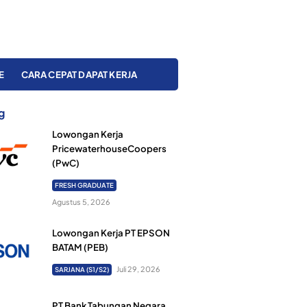
E
CARA CEPAT DAPAT KERJA
g
Lowongan Kerja
PricewaterhouseCoopers
(PwC)
FRESH GRADUATE
Agustus 5, 2026
Lowongan Kerja PT EPSON
BATAM (PEB)
Juli 29, 2026
SARJANA (S1/S2)
PT Bank Tabungan Negara