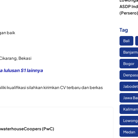
ASDP Ind
(Persero
Tag
an baik
Bali
Banjarm
Cikarang, Bekasi
Bogor
 lulusan S1 lainnya
Denpas
Jabode
ki kualifikasi silahkan kirimkan CV terbaru dan berkas
Jawa Ba
Kaliman
Lowonga
cewaterhouseCoopers (PwC)
Medan