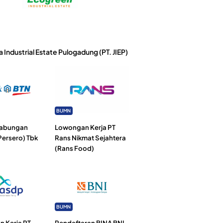
a Industrial Estate Pulogadung (PT. JIEP)
BUMN
Tabungan
Lowongan Kerja PT
Persero) Tbk
Rans Nikmat Sejahtera
(Rans Food)
BUMN
 Kerja PT
Pendaftaran BINA BNI