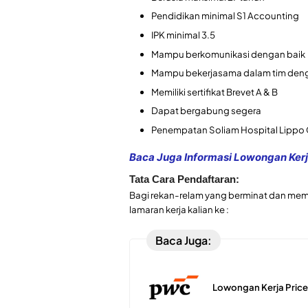
Pendidikan minimal S1 Accounting
IPK minimal 3.5
Mampu berkomunikasi dengan baik
Mampu bekerjasama dalam tim deng
Memiliki sertifikat Brevet A & B
Dapat bergabung segera
Penempatan Soliam Hospital Lippo 
Baca Juga Informasi Lowongan Kerja
Tata Cara Pendaftaran:
Bagi rekan-relam yang berminat dan memili
lamaran kerja kalian ke :
Baca Juga:
Lowongan Kerja Pri