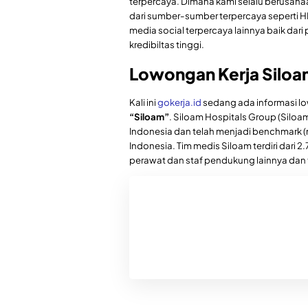
terpercaya. Dimana kami selalu berusah
dari sumber-sumber terpercaya seperti H
media social terpercaya lainnya baik dari
kredibiltas tinggi.
Lowongan Kerja Siloa
Kali ini
gokerja.id
sedang ada informasi lo
“Siloam”
. Siloam Hospitals Group (Siloa
Indonesia dan telah menjadi benchmark (n
Indonesia. Tim medis Siloam terdiri dari 
perawat dan staf pendukung lainnya dan t