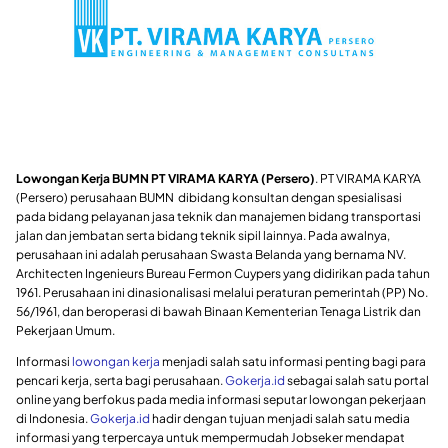
Lowongan Kerja BUMN PT VIRAMA KARYA (Persero)
. PT VIRAMA KARYA
(Persero) perusahaan BUMN dibidang konsultan dengan spesialisasi
pada bidang pelayanan jasa teknik dan manajemen bidang transportasi
jalan dan jembatan serta bidang teknik sipil lainnya. Pada awalnya,
perusahaan ini adalah perusahaan Swasta Belanda yang bernama NV.
Architecten Ingenieurs Bureau Fermon Cuypers yang didirikan pada tahun
1961. Perusahaan ini dinasionalisasi melalui peraturan pemerintah (PP) No.
56/1961, dan beroperasi di bawah Binaan Kementerian Tenaga Listrik dan
Pekerjaan Umum.
Informasi
lowongan kerja
menjadi salah satu informasi penting bagi para
pencari kerja, serta bagi perusahaan.
Gokerja.id
sebagai salah satu portal
online yang berfokus pada media informasi seputar lowongan pekerjaan
di Indonesia.
Gokerja.id
hadir dengan tujuan menjadi salah satu media
informasi yang terpercaya untuk mempermudah Jobseker mendapat