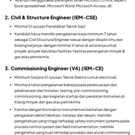
Terampil menggunakan perangkat lunak Microsoft Office, seperti:
Excel spreadsheet, Microsoft Word, Microsoft Access, dll.
2. Civil & Structure Engineer (IEM-CSE)
Minimal S1 Jurusan Pendidikan Teknik Sipil
Kandidat harus memiliki pengalaman kerja minimum 7 tahun
sebagai Civil Structural Engineer sesuai dengan disiplin ilmu dan
bidang kerjanya, dengan minimal 4 tahun di antaranya untuk
proyek-proyek dan/atau fasilitas-fasilitas penanganan minyak &
gas atau petrokimia.
3. Commissioning Engineer (V4) (IEM-CE)
Minimum Sarjana S1 Jurusan: Teknik Elektro (untuk electrical),
Minimal 6 tahun pengalaman bekerja pada perencanaan dan
pelaksanaan dari instalasi, testing, pre-commissioning,
commissioning, dan kegiatan startup dari peralatan instrumen di
kilang minyak dan gas atau petrokimia.
Familiar dengan Kontraktor instrumentasi berkaitan dengan
pengadaan detail fabrikasi, instalasi dan desain, memiliki
pengetahuan yang tinggi terhadap safety instrument systems pada
process control system dan field instrumentation, memiliki
pengetahun yang kuat terhadap prosedur dan aturan commisioning