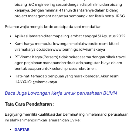
bidang I&C Engineering sesuai dengan disiplin ilmu dan bidang
kerjanya, dengan minimal 4 tahun di antaranya dalam bidang
project management dan/atau pembangkitan listrik serta HRSG
Pelamar wajib mengisi kode posisipada saat mendaftar
Aplikasi lamaran diterimapaling lambat tanggal 31 Agustus 2022
Kami hanya membuka lowongan melalui website resmi kita di
viramakarya.co.iddan www.bumn.go.id/viramakarya
PT Virama Karya (Persero) tidak bekerjasama dengan pihak travel
agen perjalanan manapundan tidak ada pungutan biaya dalam
bentuk apapun untuk seluruh proses rekrutmen.
Hati-hati terhadap penipuan yang marak beredar. Akun resmi
HANYA IG: @viramakarya
Baca Juga Lowongan Kerja untuk perusahaan BUMN
Tata Cara Pendaftaran :
Bagi yang memiliki kualifikasi dan berminat ingin melamar di perusahaan
ini silahkan
mengirimkan lamaran dan CV ke:
DAFTAR