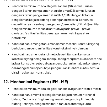
Pendidikan minimum adalah gelar sarjana (S1) semua jurusan
dengan 6 tahun pengalaman atau diploma (D3) semua jurusan
dengan 9 tahun pengalaman atau SMA/STM dengan 12 tahun
pengalaman kerja di bidang penanganan material konstruksi
(seperti halnya inventory, pengadaan/pembelian, Bill of Quantity)
dengan minimum 5 tahun di antaranya pada proyek-proyek
dan/atau fasilitasfasilitas penanganan minyak & gas atau
petrokimia.
Kandidat harus mengetahui manajemen material konstruksi yang
berhubungan dengan fasilitas konstruksi minyak dan gas.
Kandidat harus mengetahui metode perhitungan kemajuan
konstruksi yang beragam, mampu menginterpretasikan secara rinci
jadwal konstruksi sebagai dasar pengukuran kemajuan konstruksi,
dan mengetahui sepenuhnya pengukuran kuantitas untuk semua
disiplin pekerjaan konstruksi.
12. Mechanical Engineer (IEM-ME)
Pendidikan minimum adalah gelar sarjana (S1) jurusan teknik mesin
Kandidat harus memiliki pengalaman kerja minimum 7 tahun di
bidang Mechanical Engineering sesuai dengan disiplin ilmu dan
bidang kerjanya, dengan minimal 4 tahun di antaranya untuk