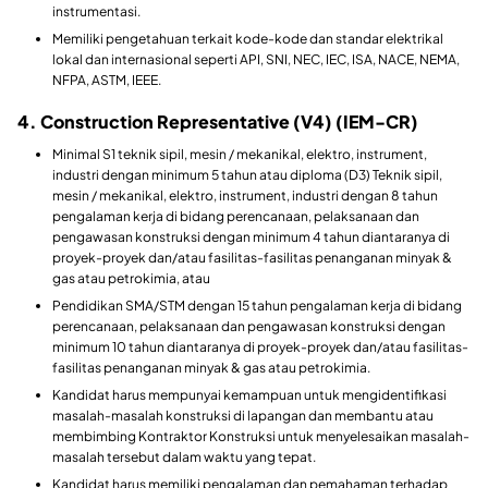
instrumentasi.
Memiliki pengetahuan terkait kode-kode dan standar elektrikal
lokal dan internasional seperti API, SNI, NEC, IEC, ISA, NACE, NEMA,
NFPA, ASTM, IEEE.
4. Construction Representative (V4) (IEM-CR)
Minimal S1 teknik sipil, mesin / mekanikal, elektro, instrument,
industri dengan minimum 5 tahun atau diploma (D3) Teknik sipil,
mesin / mekanikal, elektro, instrument, industri dengan 8 tahun
pengalaman kerja di bidang perencanaan, pelaksanaan dan
pengawasan konstruksi dengan minimum 4 tahun diantaranya di
proyek-proyek dan/atau fasilitas-fasilitas penanganan minyak &
gas atau petrokimia, atau
Pendidikan SMA/STM dengan 15 tahun pengalaman kerja di bidang
perencanaan, pelaksanaan dan pengawasan konstruksi dengan
minimum 10 tahun diantaranya di proyek-proyek dan/atau fasilitas-
fasilitas penanganan minyak & gas atau petrokimia.
Kandidat harus mempunyai kemampuan untuk mengidentifikasi
masalah-masalah konstruksi di lapangan dan membantu atau
membimbing Kontraktor Konstruksi untuk menyelesaikan masalah-
masalah tersebut dalam waktu yang tepat.
Kandidat harus memiliki pengalaman dan pemahaman terhadap