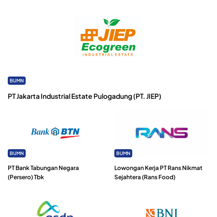
BUMN
PT Jakarta Industrial Estate Pulogadung (PT. JIEP)
BUMN
BUMN
PT Bank Tabungan Negara
Lowongan Kerja PT Rans Nikmat
(Persero) Tbk
Sejahtera (Rans Food)