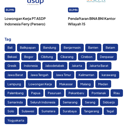
BUMN
BUMN
Lowongan Kerja PT ASDP
Pendaftaran BINA BNI Kantor
Indonesia Ferry (Persero)
Wilayah 15
Tag
Bali
Balikpapan
Bandung
Banjarmasin
Banten
Batam
Bekasi
Bogor
Cibitung
Cikarang
Cirebon
Denpasar
Gresik
Indonesia
Jabodetabek
Jakarta
Jakarta Barat
Jawa Barat
Jawa Tengah
Jawa Timur
Kalimantan
karawang
Lampung
Lowongan Kerja
Makassar
Malang
Medan
Palembang
Papua
Pasuruan
Pekanbaru
Pontianak
RIau
Samarinda
Seluruh Indonesia
Semarang
Serang
Sidoarjo
Solo
Sulawesi
Sumatera
Surabaya
Tangerang
Tegal
Yogyakarta