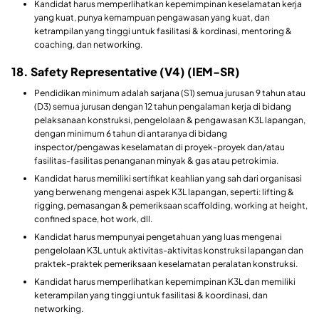
Kandidat harus memperlihatkan kepemimpinan keselamatan kerja
yang kuat, punya kemampuan pengawasan yang kuat, dan
ketrampilan yang tinggi untuk fasilitasi & kordinasi, mentoring &
coaching, dan networking.
18. Safety Representative (V4) (IEM-SR)
Pendidikan minimum adalah sarjana (S1) semua jurusan 9 tahun atau
(D3) semua jurusan dengan 12 tahun pengalaman kerja di bidang
pelaksanaan konstruksi, pengelolaan & pengawasan K3L lapangan,
dengan minimum 6 tahun di antaranya di bidang
inspector/pengawas keselamatan di proyek-proyek dan/atau
fasilitas-fasilitas penanganan minyak & gas atau petrokimia.
Kandidat harus memiliki sertifikat keahlian yang sah dari organisasi
yang berwenang mengenai aspek K3L lapangan, seperti: lifting &
rigging, pemasangan & pemeriksaan scaffolding, working at height,
confined space, hot work, dll.
Kandidat harus mempunyai pengetahuan yang luas mengenai
pengelolaan K3L untuk aktivitas-aktivitas konstruksi lapangan dan
praktek-praktek pemeriksaan keselamatan peralatan konstruksi.
Kandidat harus memperlihatkan kepemimpinan K3L dan memiliki
keterampilan yang tinggi untuk fasilitasi & koordinasi, dan
networking.