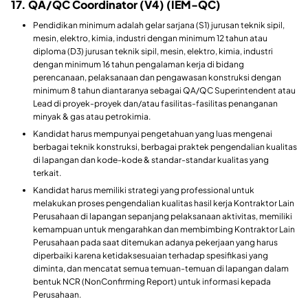
17. QA/QC Coordinator (V4) (IEM-QC)
Pendidikan minimum adalah gelar sarjana (S1) jurusan teknik sipil,
mesin, elektro, kimia, industri dengan minimum 12 tahun atau
diploma (D3) jurusan teknik sipil, mesin, elektro, kimia, industri
dengan minimum 16 tahun pengalaman kerja di bidang
perencanaan, pelaksanaan dan pengawasan konstruksi dengan
minimum 8 tahun diantaranya sebagai QA/QC Superintendent atau
Lead di proyek-proyek dan/atau fasilitas-fasilitas penanganan
minyak & gas atau petrokimia.
Kandidat harus mempunyai pengetahuan yang luas mengenai
berbagai teknik konstruksi, berbagai praktek pengendalian kualitas
di lapangan dan kode-kode & standar-standar kualitas yang
terkait.
Kandidat harus memiliki strategi yang professional untuk
melakukan proses pengendalian kualitas hasil kerja Kontraktor Lain
Perusahaan di lapangan sepanjang pelaksanaan aktivitas, memiliki
kemampuan untuk mengarahkan dan membimbing Kontraktor Lain
Perusahaan pada saat ditemukan adanya pekerjaan yang harus
diperbaiki karena ketidaksesuaian terhadap spesifikasi yang
diminta, dan mencatat semua temuan-temuan di lapangan dalam
bentuk NCR (NonConfirming Report) untuk informasi kepada
Perusahaan.