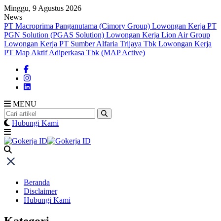
Skip
Minggu, 9 Agustus 2026
to
News
content
PT Macroprima Panganutama (Cimory Group)
Lowongan Kerja PT
PGN Solution (PGAS Solution)
Lowongan Kerja Lion Air Group
Lowongan Kerja PT Sumber Alfaria Trijaya Tbk
Lowongan Kerja
PT Map Aktif Adiperkasa Tbk (MAP Active)
MENU
Hubungi Kami
Beranda
Disclaimer
Hubungi Kami
Kategori