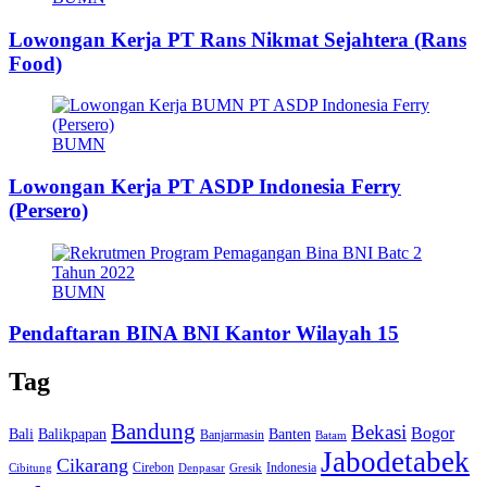
Lowongan Kerja PT Rans Nikmat Sejahtera (Rans
Food)
BUMN
Lowongan Kerja PT ASDP Indonesia Ferry
(Persero)
BUMN
Pendaftaran BINA BNI Kantor Wilayah 15
Tag
Bandung
Bekasi
Bogor
Bali
Balikpapan
Banten
Banjarmasin
Batam
Jabodetabek
Cikarang
Cirebon
Indonesia
Cibitung
Denpasar
Gresik