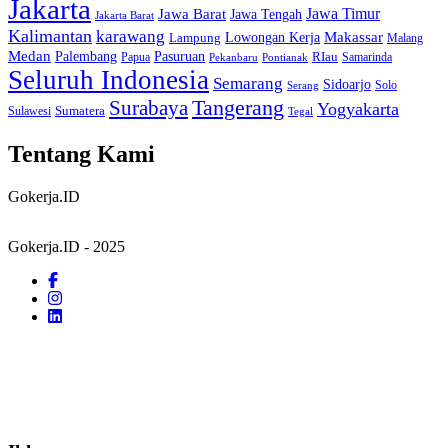
Jakarta
Jawa Barat
Jawa Timur
Jawa Tengah
Jakarta Barat
Kalimantan
karawang
Lowongan Kerja
Makassar
Lampung
Malang
Medan
Palembang
Pasuruan
RIau
Papua
Samarinda
Pekanbaru
Pontianak
Seluruh Indonesia
Semarang
Sidoarjo
Solo
Serang
Tangerang
Surabaya
Yogyakarta
Sumatera
Sulawesi
Tegal
Tentang Kami
Gokerja.ID
Gokerja.ID - 2025