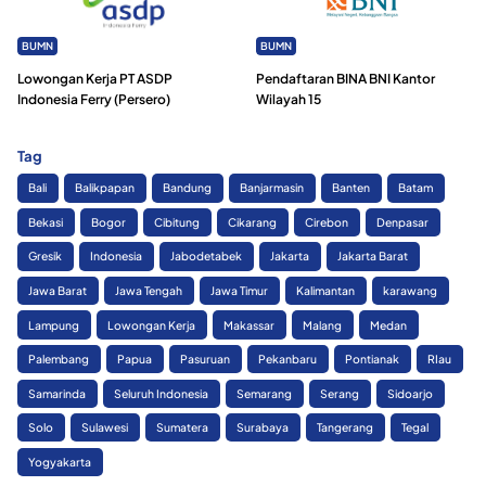
BUMN
BUMN
Lowongan Kerja PT ASDP
Pendaftaran BINA BNI Kantor
Indonesia Ferry (Persero)
Wilayah 15
Tag
Bali
Balikpapan
Bandung
Banjarmasin
Banten
Batam
Bekasi
Bogor
Cibitung
Cikarang
Cirebon
Denpasar
Gresik
Indonesia
Jabodetabek
Jakarta
Jakarta Barat
Jawa Barat
Jawa Tengah
Jawa Timur
Kalimantan
karawang
Lampung
Lowongan Kerja
Makassar
Malang
Medan
Palembang
Papua
Pasuruan
Pekanbaru
Pontianak
RIau
Samarinda
Seluruh Indonesia
Semarang
Serang
Sidoarjo
Solo
Sulawesi
Sumatera
Surabaya
Tangerang
Tegal
Yogyakarta