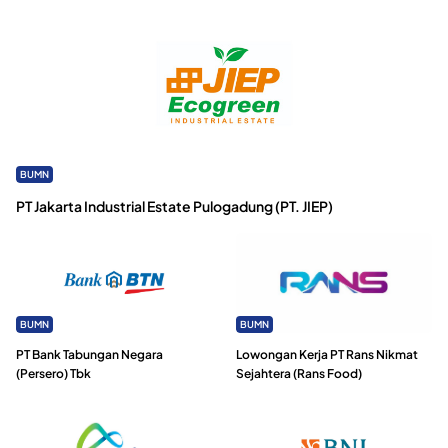
BUMN
PT Jakarta Industrial Estate Pulogadung (PT. JIEP)
BUMN
BUMN
PT Bank Tabungan Negara
Lowongan Kerja PT Rans Nikmat
(Persero) Tbk
Sejahtera (Rans Food)