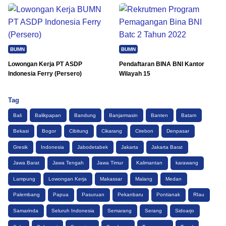
BUMN
BUMN
Lowongan Kerja PT ASDP
Pendaftaran BINA BNI Kantor
Indonesia Ferry (Persero)
Wilayah 15
Tag
Bali
Balikpapan
Bandung
Banjarmasin
Banten
Batam
Bekasi
Bogor
Cibitung
Cikarang
Cirebon
Denpasar
Gresik
Indonesia
Jabodetabek
Jakarta
Jakarta Barat
Jawa Barat
Jawa Tengah
Jawa Timur
Kalimantan
karawang
Lampung
Lowongan Kerja
Makassar
Malang
Medan
Palembang
Papua
Pasuruan
Pekanbaru
Pontianak
RIau
Samarinda
Seluruh Indonesia
Semarang
Serang
Sidoarjo