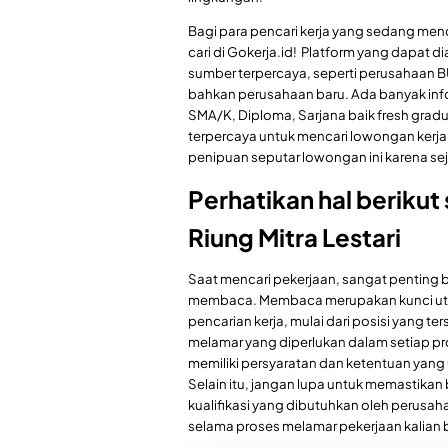
Bagi para pencari kerja yang sedang mencar
cari di Gokerja.id! Platform yang dapat d
sumber terpercaya, seperti perusahaan B
bahkan perusahaan baru. Ada banyak infor
SMA/K, Diploma, Sarjana baik fresh grad
terpercaya untuk mencari lowongan kerja
penipuan seputar lowongan ini karena seja
Perhatikan hal berikut
Riung Mitra Lestari
Saat mencari pekerjaan, sangat penting
membaca. Membaca merupakan kunci uta
pencarian kerja, mulai dari posisi yang te
melamar yang diperlukan dalam setiap pr
memiliki persyaratan dan ketentuan yan
Selain itu, jangan lupa untuk memastik
kualifikasi yang dibutuhkan oleh perusa
selama proses melamar pekerjaan kalian b