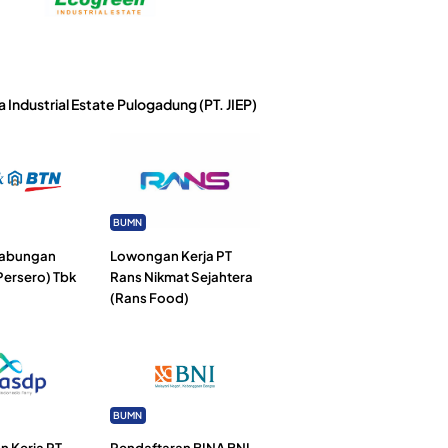
a Industrial Estate Pulogadung (PT. JIEP)
BUMN
Tabungan
Lowongan Kerja PT
Persero) Tbk
Rans Nikmat Sejahtera
(Rans Food)
BUMN
 Kerja PT
Pendaftaran BINA BNI