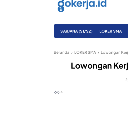
SARJANA (S1/S2)
LOKER SMA
Beranda
LOKER SMA
Lowongan Kerja 
Lowongan Kerja
J
4