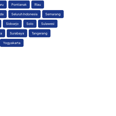
aru
Pontianak
RIau
nda
Seluruh Indonesia
Semarang
Sidoarjo
Solo
Sulawesi
ra
Surabaya
Tangerang
Yogyakarta