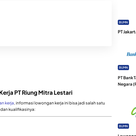
BUMN
PT Jakart
BUMN
PT Bank 
Negara (
erja PT Riung Mitra Lestari
n kerja
, informasi lowongan kerja ini bisa jadi salah satu
i dan kualifikasinya:
BUMN
Lowongan