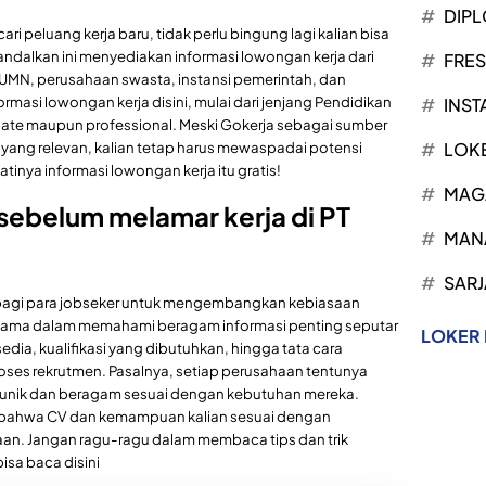
DIP
i peluang kerja baru, tidak perlu bingung lagi kalian bisa
iandalkan ini menyediakan informasi lowongan kerja dari
FRE
UMN, perusahaan swasta, instansi pemerintah, dan
masi lowongan kerja disini, mulai dari jenjang Pendidikan
INST
uate maupun professional. Meski Gokerja sebagai sumber
LOK
 yang relevan, kalian tetap harus mewaspadai potensi
tinya informasi lowongan kerja itu gratis!
MAG
 sebelum melamar kerja di PT
MAN
SARJ
 bagi para jobseker untuk mengembangkan kebiasaan
ma dalam memahami beragam informasi penting seputar
LOKER
rsedia, kualifikasi yang dibutuhkan, hingga tata cara
oses rekrutmen. Pasalnya, setiap perusahaan tentunya
g unik dan beragam sesuai dengan kebutuhan mereka.
an bahwa CV dan kemampuan kalian sesuai dengan
haan. Jangan ragu-ragu dalam membaca tips dan trik
isa baca disini