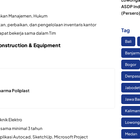
ASDP Ind
(Persero
amakan Manajemen, Hukum
, perbaikan, dan pengelolaan inventaris kantor
Tag
dapat bekerja sama dalam Tim
Bali
onstruction & Equipment
Banjarm
Bogor
Denpas
Jabode
arma Poliplast
Jawa Ba
Kaliman
knik Elektro
Lowonga
 sama minimal 3 tahun
Medan
ikasi Autocad, SketchUp, Microsoft Project