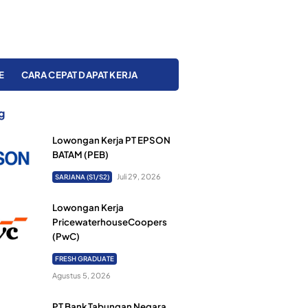
E
CARA CEPAT DAPAT KERJA
g
Lowongan Kerja PT EPSON
BATAM (PEB)
Juli 29, 2026
SARJANA (S1/S2)
Lowongan Kerja
PricewaterhouseCoopers
(PwC)
FRESH GRADUATE
Agustus 5, 2026
PT Bank Tabungan Negara