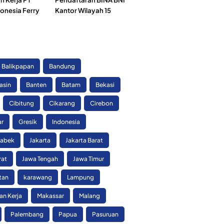
onesia Ferry
Kantor Wilayah 15
)
Balikpapan
Bandung
asin
Banten
Batam
Bekasi
Cibitung
Cikarang
Cirebon
ar
Gresik
Indonesia
tabek
Jakarta
Jakarta Barat
rat
Jawa Tengah
Jawa Timur
tan
karawang
Lampung
n Kerja
Makassar
Malang
Palembang
Papua
Pasuruan