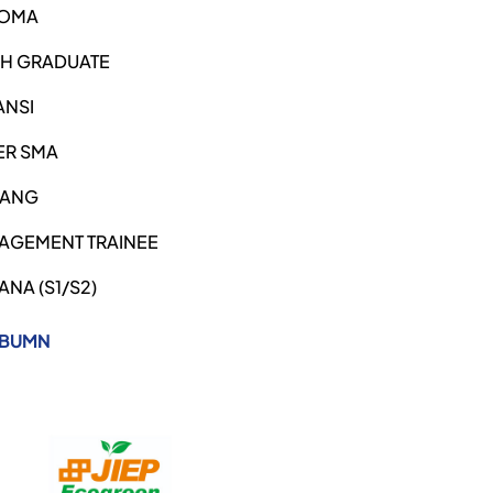
LOMA
SH GRADUATE
ANSI
ER SMA
ANG
AGEMENT TRAINEE
ANA (S1/S2)
 BUMN