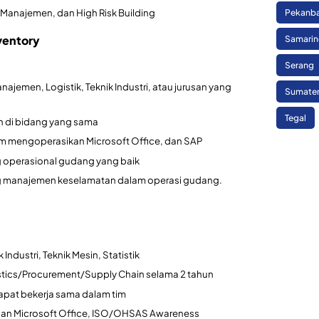
Manajemen, dan High Risk Building
Pekanb
ventory
Samari
Serang
ajemen, Logistik, Teknik Industri, atau jurusan yang
Sumate
Tegal
n di bidang yang sama
m mengoperasikan Microsoft Office, dan SAP
g operasional gudang yang baik
ng manajemen keselamatan dalam operasi gudang.
Industri, Teknik Mesin, Statistik
stics/Procurement/Supply Chain selama 2 tahun
dapat bekerja sama dalam tim
an Microsoft Office, ISO/OHSAS Awareness