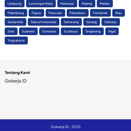
Lampung
Lowongan Kerja
Makassar
Malang
Medan
Palembang
Papua
Pasuruan
Pekanbaru
Pontianak
RIau
Samarinda
Seluruh Indonesia
Semarang
Serang
Sidoarjo
Solo
Sulawesi
Sumatera
Surabaya
Tangerang
Tegal
Yogyakarta
Tentang Kami
Gokerja.ID
Gokerja.ID - 2025