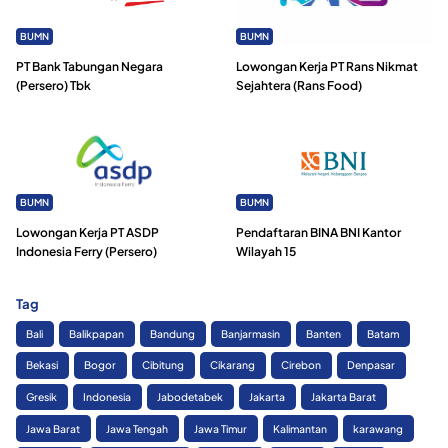
BUMN
BUMN
PT Bank Tabungan Negara
Lowongan Kerja PT Rans Nikmat
(Persero) Tbk
Sejahtera (Rans Food)
BUMN
BUMN
Lowongan Kerja PT ASDP
Pendaftaran BINA BNI Kantor
Indonesia Ferry (Persero)
Wilayah 15
Tag
Bali
Balikpapan
Bandung
Banjarmasin
Banten
Batam
Bekasi
Bogor
Cibitung
Cikarang
Cirebon
Denpasar
Gresik
Indonesia
Jabodetabek
Jakarta
Jakarta Barat
Jawa Barat
Jawa Tengah
Jawa Timur
Kalimantan
karawang