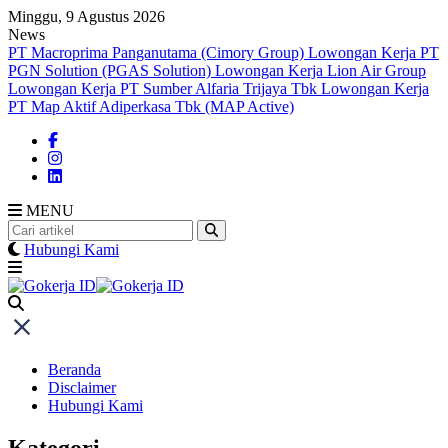
Skip
Minggu, 9 Agustus 2026
to
News
content
PT Macroprima Panganutama (Cimory Group)
Lowongan Kerja PT
PGN Solution (PGAS Solution)
Lowongan Kerja Lion Air Group
Lowongan Kerja PT Sumber Alfaria Trijaya Tbk
Lowongan Kerja
PT Map Aktif Adiperkasa Tbk (MAP Active)
MENU
Hubungi Kami
Beranda
Disclaimer
Hubungi Kami
Kategori