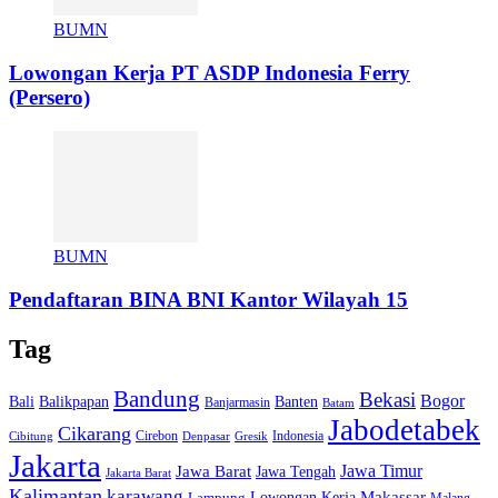
BUMN
Lowongan Kerja PT ASDP Indonesia Ferry
(Persero)
BUMN
Pendaftaran BINA BNI Kantor Wilayah 15
Tag
Bandung
Bekasi
Bogor
Bali
Balikpapan
Banten
Banjarmasin
Batam
Jabodetabek
Cikarang
Cirebon
Indonesia
Cibitung
Denpasar
Gresik
Jakarta
Jawa Barat
Jawa Timur
Jawa Tengah
Jakarta Barat
Kalimantan
karawang
Lowongan Kerja
Makassar